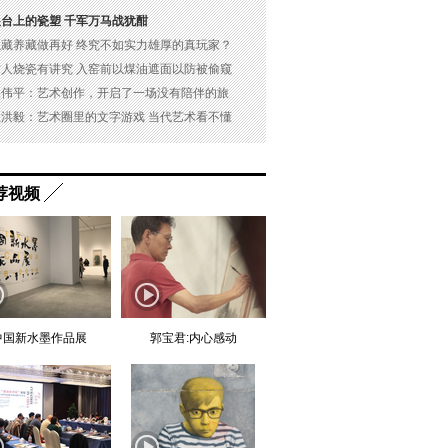
展台上的瓷塑 千军万马战犹酣
以藏养藏做再好 终究不如实力雄厚的真玩家？
古人烧瓷有讲究 入窑前以煤油遮面以防被偷窥
吴伟平：艺术创作，开启了一场没有陪伴的旅
杜洪毅：艺术圈里的文字游戏 当代艺术看不懂
荐视频
中国新水墨作品展
郭宝君:内心感动