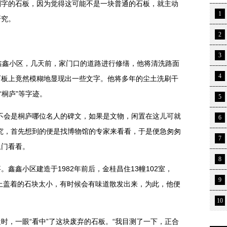
刻字的石板，因为觉得这可能不是一块普通的石板，就主动
1
研究。
2
3
鑫小区，几天前，家门口的道路进行修缮，他将清洗路面
4
石板上竟然模糊地显现出一些文字。他将多年的尘土洗刷干
“桐庐”等字迹。
5
会是桐庐哪位名人的碑文，如果是文物，闲置在这儿可就
6
究，首先想到的便是找博物馆的专家来看看，于是便急匆匆
7
上门看看。
8
鑫小区建造于1982年前后，金桂昌住13幢102室，
9
池上盖着的石块太小，有时候会有味道散发出来，为此，他便
10
，一眼“看中”了这块废弃的石板。“我目测了一下，正合