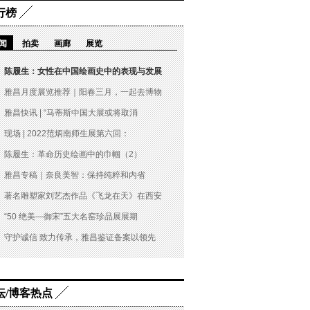
行榜
闻
拍卖
画廊
展览
陈履生：女性在中国绘画史中的表现与发展
雅昌月度展览推荐｜阳春三月，一起去博物
雅昌快讯 | “马蒂斯中国大展或将取消
现场 | 2022范炳南师生展第六回：
陈履生：革命历史绘画中的巾帼（2）
雅昌专稿｜奈良美智：保持纯粹和内省
著名雕塑家刘艺杰作品《飞龙在天》在西安
“50 绝美—御宋”五大名窑珍品展展期
守护诚信 致力传承，雅昌鉴证备案以领先
坛/博客热点