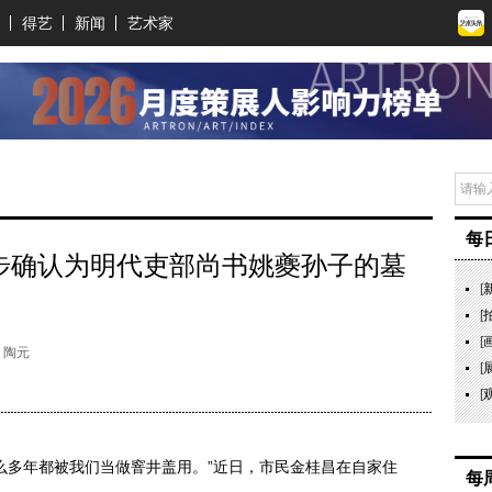
得艺
新闻
艺术家
每
初步确认为明代吏部尚书姚夔孙子的墓
[
[
[
 陶元
[
[
多年都被我们当做窨井盖用。”近日，市民金桂昌在自家住
每