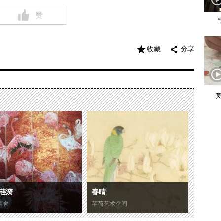
赞
收藏
分享
莫
涟漪
春晴
精舍
芊荷艺术空间