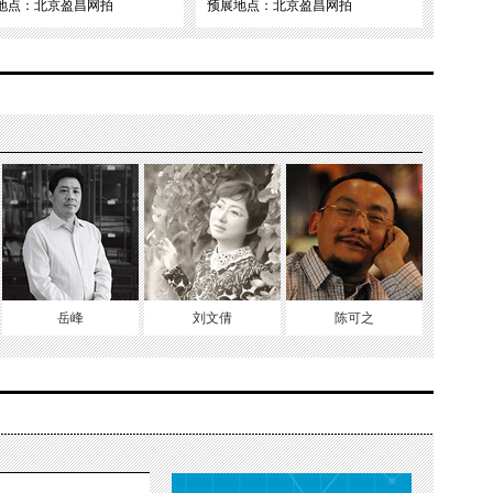
地点：北京盈昌网拍
预展地点：北京盈昌网拍
岳峰
刘文倩
陈可之