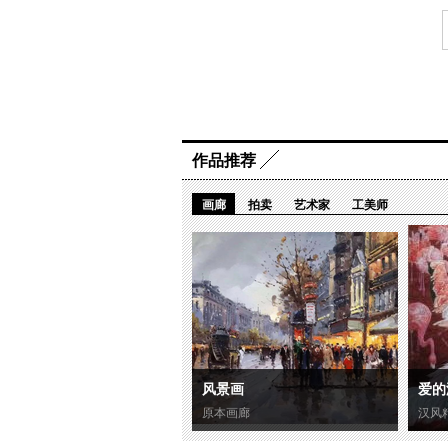
作品推荐
画廊
拍卖
艺术家
工美师
风景画
爱的
原本画廊
汉风