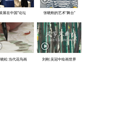
“策展在中国”论坛
张晓刚的艺术“舞台”
晓松:当代花鸟画
刘刚:吴冠中绘画世界