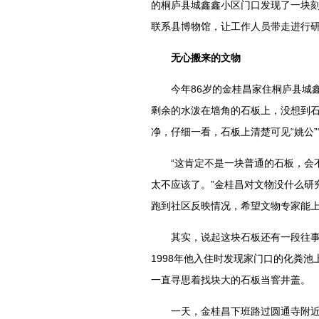
的桐庐县城鑫鑫小区门口发现了一块
联系县博物馆，让工作人员带走进行
无心搬来的文物
今年86岁的金桂昌家住桐庐县城鑫
剩余的水泼在墙角的石板上，没想到
净，仔细一看，石板上清楚可见“姚公”
“这肯定不是一块普通的石板，会不
太不应该了。”金桂昌对文物没什么研
跑到社区反映情况，希望文物专家能
其实，说起这块石板还有一段往事。鑫
1998年他入住时发现家门口的化粪
一直寻思着找块大的石板当窨井盖。
一天，金桂昌下班路过圆通寺附近时