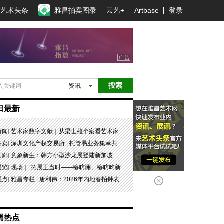
艺术头条
雅昌拍卖图录
云艺+
Artbase
登录
搜索
资讯
日最新
新闻
]
艺术家数字文献｜从梁世雄个案看艺术家艺术数字文献的重要性和紧迫性
拍卖
]
深圳文化产权交易所 | 托管易业务集萃共赏 吉光瓷影
画廊
]
意象新生：韩方小型沙龙展登陆新加坡
展览
]
现场｜“拓展正当时——穆昉澜、穆昉昀新帛画艺术展”在京展出
观点
]
雅昌专栏 | 唐利伟：2026年内地春拍钟表市场观察 赛道重构、圈层分化与收藏逻辑迭代
周热点