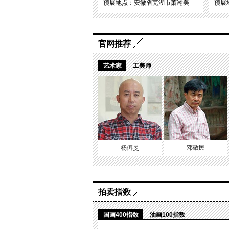
预展地点：安徽省芜湖市萧瀚美
预展
官网推荐
艺术家
工美师
杨佴旻
邓敬民
拍卖指数
国画400指数
油画100指数