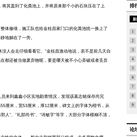
排
，将其盖到了化粪池上，并将原来那个小的石块压在了上
新
体修缮，施工队也给金桂昌家门口的化粪池统一换上了
1
静静地躺在了一旁。
2
3
没人会去仔细看看它。”金桂昌激动地说，若不是前几天自
4
现在都还被当做废弃物呢，要是哪天被不小心弄破或者丢弃
5
6
7
8
员来到鑫鑫小区实地勘查情况，发现该墓志铭保存尚完
9
55厘米，宽53厘米，厚12厘米，碑文上的字体为楷书，从
坊郭人”、“礼部尚书”、“讳敏字”等字，大部分字体模糊不清，
论