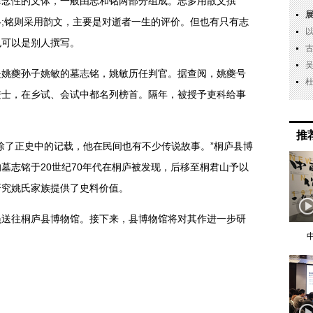
性的文体，一般由志和铭两部分组成。志多用散文撰
;铭则采用韵文，主要是对逝者一生的评价。但也有只有志
也可以是别人撰写。
夔孙子姚敏的墓志铭，姚敏历任判官。据查阅，姚夔号
进士，在乡试、会试中都名列榜首。隔年，被授予吏科给事
。
推
了正史中的记载，他在民间也有不少传说故事。”桐庐县博
墓志铭于20世纪70年代在桐庐被发现，后移至桐君山予以
研究姚氏家族提供了史料价值。
往桐庐县博物馆。接下来，县博物馆将对其作进一步研