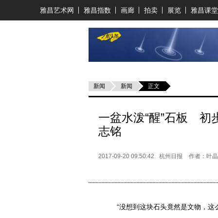
雅昌艺术网
雅昌指数
画廊
拍卖
展览
雅昌课堂
新闻
新闻
正文
一盆水泼“醒”石板 
志铭
2017-09-20 09:50:42
杭州日报
作者：叶晶
“没想到这块石头竟然是文物，这么