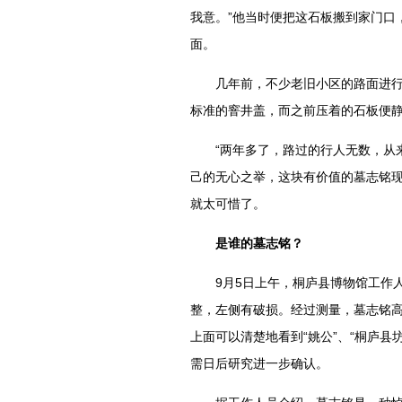
我意。”他当时便把这石板搬到家门口
面。
几年前，不少老旧小区的路面进行整
标准的窨井盖，而之前压着的石板便
“两年多了，路过的行人无数，从来
己的无心之举，这块有价值的墓志铭
就太可惜了。
是谁的墓志铭？
9月5日上午，桐庐县博物馆工作人
整，左侧有破损。经过测量，墓志铭高
上面可以清楚地看到“姚公”、“桐庐县
需日后研究进一步确认。