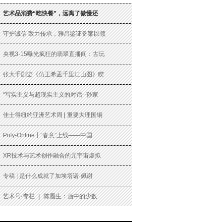
艺术品消费“吃快餐”，远离了傲慢还
守护诚信 致力传承，雅昌鉴证备案以领
央视3·15曝光疯狂的翡翠直播间：古玩
张大千剧迹《仿王希孟千里江山图》睽
“写实主义与超现实主义的对话--孙家
佳士得纽约亚洲艺术周 | 重要大理国铜
Poly-Online丨“春意”上线——中国
XR技术与艺术创作融合的元宇宙虚拟
专稿 | 是什么成就了加埃塔诺·佩谢
艺术号·专栏 ｜ 陈履生：画中的少数