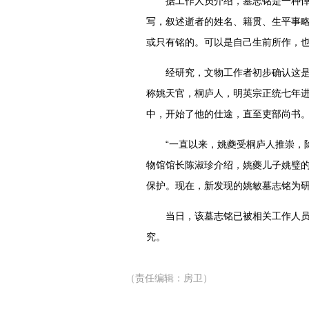
据工作人员介绍，墓志铭是一种悼念
写，叙述逝者的姓名、籍贯、生平事略
或只有铭的。可以是自己生前所作，
经研究，文物工作者初步确认这是姚
称姚天官，桐庐人，明英宗正统七年
中，开始了他的仕途，直至吏部尚书
“一直以来，姚夔受桐庐人推崇，除
物馆馆长陈淑珍介绍，姚夔儿子姚璧的
保护。现在，新发现的姚敏墓志铭为
当日，该墓志铭已被相关工作人员送
究。
（责任编辑：房卫）