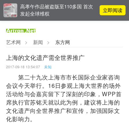
高孝午作品被盗版至110多国 首次
立即阅读
发起全球维权
雅昌指数 | 月度(2025年7月)策展人
立即阅读
影响力榜单
艺术网
>
新闻
>
东方网
对话 | 在开放和自由中确立艺术价
立即阅读
值
上海的文化遗产需全世界推广
2017-09-18 13:54:07
未知
李铁夫冯钢百领衔 作为群体的早期
立即阅读
粤籍留美艺术家
第二十九次上海市市长国际企业家咨询
会议今天举行。16日参观上海大世界的场外
活动给与会嘉宾留下了深刻的印象，WPP首
席执行官苏铭天就以此为例，建议将上海的
文化遗产向全世界推广和宣传，加强国际文
化影响力。