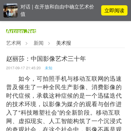
对话 | 在开放和自由中确立艺术价
立即阅读
值
阿拉里奥画廊上海转型：为何要成
立即阅读
为策展式艺术商业综合体？
艺术网
>
新闻
>
美术报
张瀚文：以物质媒介具象化精神世
立即阅读
界
赵丽莎：中国影像艺术三十年
2017-09-17 21:45:20
未知
立即阅读
“纤维”提问2022：存在何“缓”？
如今，可拍照手机与移动互联网的迅速
普及催生了一种全民生产影像、消费影像的
时代症候，承载这种症候的是一个迅猛迭代
的技术环境，以影像为媒介的观看与创作进
入了“科技雕塑社会”的全新阶段。移动互联
网、虚拟现实、人工智能构筑了一个沉浸式
的奇观社会，在这个社会中，影像不再是观