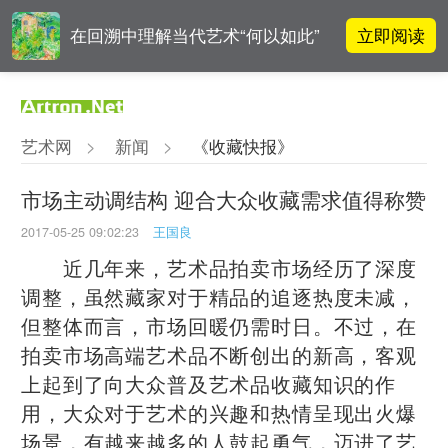
立即阅读
在回溯中理解当代艺术“何以如此”
对话 | “道法自然” 范一夫山水中的
立即阅读
破界与归真
艺术网
>
新闻
>
《收藏快报》
阿拉里奥画廊上海转型：为何要成
立即阅读
为策展式艺术商业综合体？
市场主动调结构 迎合大众收藏需求值得称赞
2017-05-25 09:02:23
王国良
吕晓：北京画院两个中心十年 跨学
立即阅读
科带来齐白石研究新突破
近几年来，艺术品拍卖市场经历了深度
调整，虽然藏家对于精品的追逐热度未减，
但整体而言，市场回暖仍需时日。不过，在
拍卖市场高端艺术品不断创出的新高，客观
上起到了向大众普及艺术品收藏知识的作
用，大众对于艺术的兴趣和热情呈现出火爆
场景，有越来越多的人鼓起勇气，迈进了艺