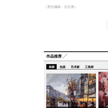
（责任编辑：吕志青）
作品推荐
画廊
拍卖
艺术家
工美师