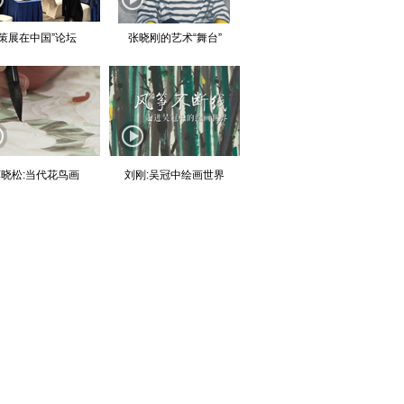
“策展在中国”论坛
张晓刚的艺术“舞台”
晓松:当代花鸟画
刘刚:吴冠中绘画世界