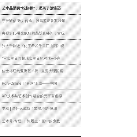
艺术品消费“吃快餐”，远离了傲慢还
守护诚信 致力传承，雅昌鉴证备案以领
央视3·15曝光疯狂的翡翠直播间：古玩
张大千剧迹《仿王希孟千里江山图》睽
“写实主义与超现实主义的对话--孙家
佳士得纽约亚洲艺术周 | 重要大理国铜
Poly-Online丨“春意”上线——中国
XR技术与艺术创作融合的元宇宙虚拟
专稿 | 是什么成就了加埃塔诺·佩谢
艺术号·专栏 ｜ 陈履生：画中的少数