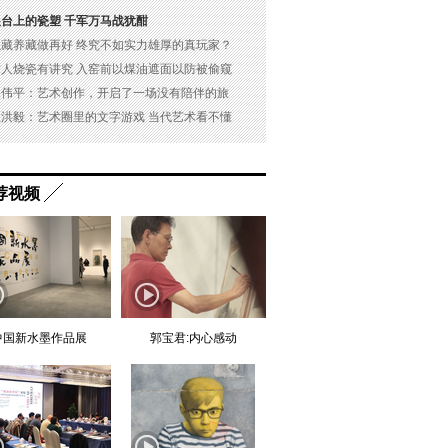
展台上的瓷塑 千军万马战犹酣
以藏养藏做再好 终究不如实力雄厚的真玩家？
古人烧瓷有讲究 入窑前以煤油遮面以防被偷窥
吴伟平：艺术创作，开启了一场没有陪伴的旅
杜洪毅：艺术圈里的文字游戏 当代艺术看不懂
荐视频
中国新水墨作品展
郭宝君:内心感动