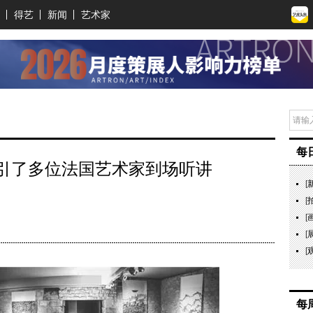
得艺
新闻
艺术家
每
引了多位法国艺术家到场听讲
[
[
[
[
[
每