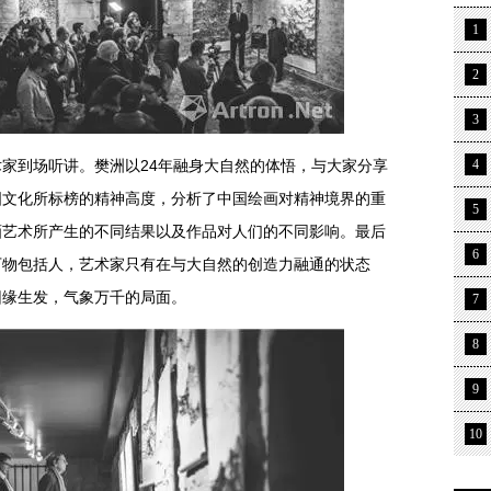
1
2
3
到场听讲。樊洲以24年融身大自然的体悟，与大家分享
4
国文化所标榜的精神高度，分析了中国绘画对精神境界的重
5
画艺术所产生的不同结果以及作品对人们的不同影响。最后
6
万物包括人，艺术家只有在与大自然的创造力融通的状态
因缘生发，气象万千的局面。
7
8
9
10