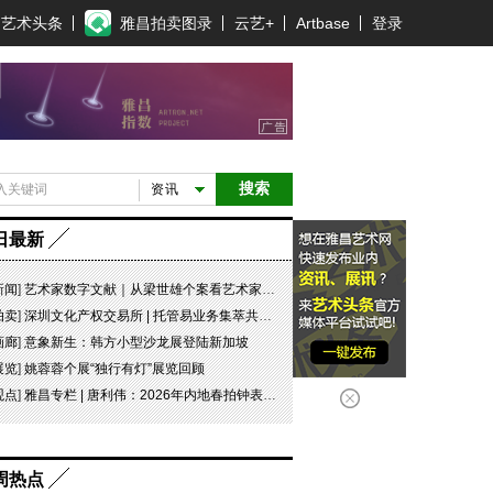
艺术头条
雅昌拍卖图录
云艺+
Artbase
登录
搜索
资讯
日最新
新闻
]
艺术家数字文献｜从梁世雄个案看艺术家艺术数字文献的重要性和紧迫性
拍卖
]
深圳文化产权交易所 | 托管易业务集萃共赏 吉光瓷影
画廊
]
意象新生：韩方小型沙龙展登陆新加坡
展览
]
姚蓉蓉个展“独行有灯”展览回顾
观点
]
雅昌专栏 | 唐利伟：2026年内地春拍钟表市场观察 赛道重构、圈层分化与收藏逻辑迭代
周热点