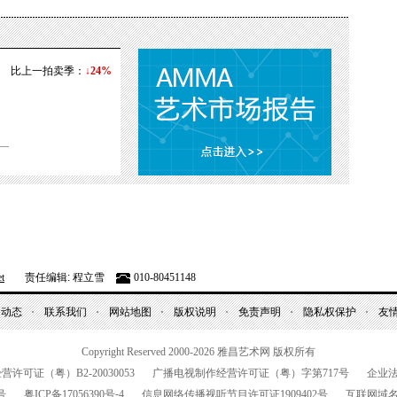
比上一拍卖季：
↓24%
t
责任编辑: 程立雪
010-80451148
昌动态
联系我们
网站地图
版权说明
免责声明
隐私权保护
友
Copyright Reserved 2000-2026
雅昌艺术网 版权所有
经营许可证（粤）
B2-20030053
广播电视制作经营许可证（粤）字第
717
号
企业
号
粤
ICP
备
17056390
号-
4
信息网络传播视听节目许可证
1909402
号
互联网域