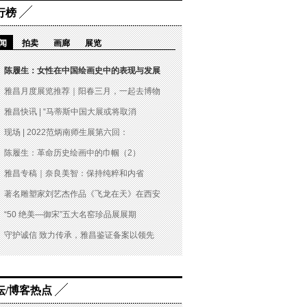
行榜
闻
拍卖
画廊
展览
陈履生：女性在中国绘画史中的表现与发展
雅昌月度展览推荐｜阳春三月，一起去博物
雅昌快讯 | “马蒂斯中国大展或将取消
现场 | 2022范炳南师生展第六回：
陈履生：革命历史绘画中的巾帼（2）
雅昌专稿｜奈良美智：保持纯粹和内省
著名雕塑家刘艺杰作品《飞龙在天》在西安
“50 绝美—御宋”五大名窑珍品展展期
守护诚信 致力传承，雅昌鉴证备案以领先
坛/博客热点