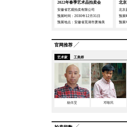
2022年春季艺术品拍卖会
北京
安徽省艺观拍卖有限公司
北京
预展时间：2030年12月31日
预展时
预展地点：安徽省芜湖市萧瀚美
预展
官网推荐
艺术家
工美师
杨佴旻
邓敬民