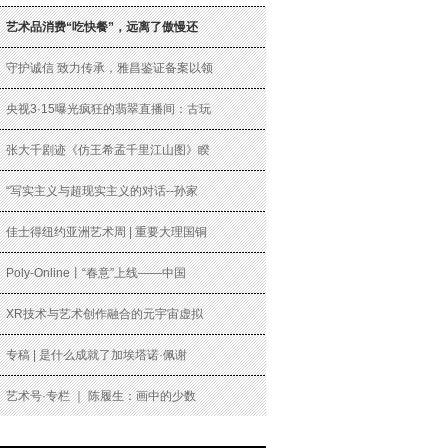
艺术品消费“吃快餐”，远离了傲慢还
守护诚信 致力传承，雅昌鉴证备案以领
央视3·15曝光疯狂的翡翠直播间：古玩
张大千剧迹《仿王希孟千里江山图》睽
“写实主义与超现实主义的对话--孙家
佳士得纽约亚洲艺术周 | 重要大理国铜
Poly-Online丨“春意”上线——中国
XR技术与艺术创作融合的元宇宙虚拟
专稿 | 是什么成就了加埃塔诺·佩谢
艺术号·专栏 ｜ 陈履生：画中的少数