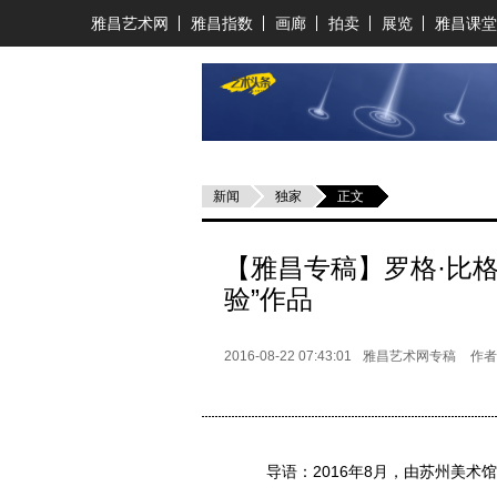
雅昌艺术网
雅昌指数
画廊
拍卖
展览
雅昌课堂
新闻
独家
正文
【雅昌专稿】罗格·比
验”作品
2016-08-22 07:43:01
雅昌艺术网专稿
作者
导语：2016年8月，由苏州美术馆