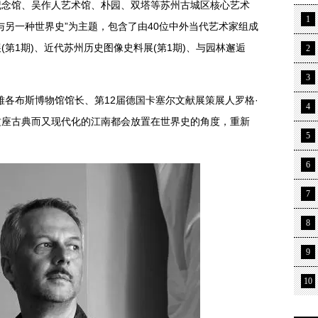
纪念馆、吴作人艺术馆、朴园、双塔等苏州古城区核心艺术
1
与另一种世界史”为主题，包含了由40位中外当代艺术家组成
展(第1期)、近代苏州历史图像史料展(第1期)、与园林邂逅
2
3
各布斯博物馆馆长、第12届德国卡塞尔文献展策展人罗格·
4
这座古典而又现代化的江南都会放置在世界史的角度，重新
5
6
7
8
9
10