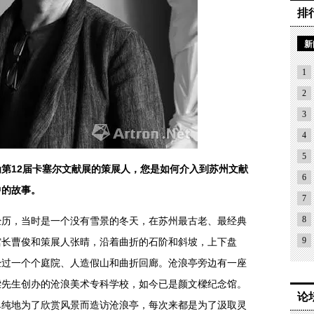
排
新
1
2
3
4
5
第12届卡塞尔文献展的策展人，您是如何介入到苏州文献
6
中的故事。
7
8
，当时是一个没有雪景的冬天，在苏州最古老、最经典
9
馆长曹俊和策展人张晴，沿着曲折的石阶和斜坡，上下盘
经过一个个庭院、人造假山和曲折回廊。沧浪亭旁边有一座
樑先生创办的沧浪美术专科学校，如今已是颜文樑纪念馆。
论
单纯地为了欣赏风景而造访沧浪亭，每次来都是为了汲取灵