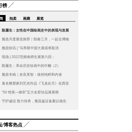
行榜
闻
拍卖
画廊
展览
陈履生：女性在中国绘画史中的表现与发展
雅昌月度展览推荐｜阳春三月，一起去博物
雅昌快讯 | “马蒂斯中国大展或将取消
现场 | 2022范炳南师生展第六回：
陈履生：革命历史绘画中的巾帼（2）
雅昌专稿｜奈良美智：保持纯粹和内省
著名雕塑家刘艺杰作品《飞龙在天》在西安
“50 绝美—御宋”五大名窑珍品展展期
守护诚信 致力传承，雅昌鉴证备案以领先
坛/博客热点