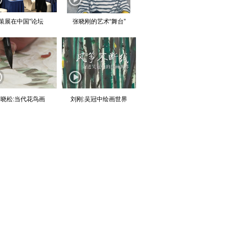
“策展在中国”论坛
张晓刚的艺术“舞台”
晓松:当代花鸟画
刘刚:吴冠中绘画世界