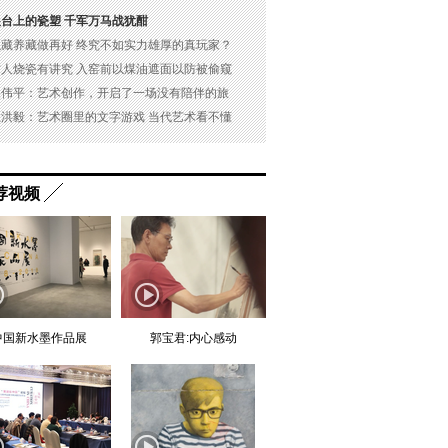
展台上的瓷塑 千军万马战犹酣
以藏养藏做再好 终究不如实力雄厚的真玩家？
古人烧瓷有讲究 入窑前以煤油遮面以防被偷窥
吴伟平：艺术创作，开启了一场没有陪伴的旅
杜洪毅：艺术圈里的文字游戏 当代艺术看不懂
荐视频
中国新水墨作品展
郭宝君:内心感动