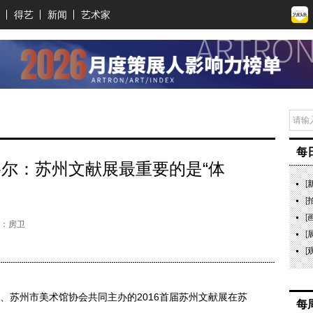
得艺
新闻
艺术家
每
格尔：苏州文献展最重要的是“体
[
[
[
：房卫
[
[
、苏州市美术馆协会共同主办的2016首届苏州文献展在苏
每