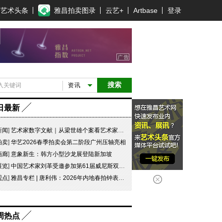
艺术头条
雅昌拍卖图录
云艺+
Artbase
登录
搜索
资讯
日最新
新闻
]
艺术家数字文献｜从梁世雄个案看艺术家艺术数字文献的重要性和紧迫性
拍卖
]
华艺2026春季拍卖会第二阶段广州压轴亮相
画廊
]
意象新生：韩方小型沙龙展登陆新加坡
展览
]
中国艺术家刘革受邀参加第61届威尼斯双年展坦桑尼亚国家馆主题展之特别展“日记 #07 此即象征！”
观点
]
雅昌专栏 | 唐利伟：2026年内地春拍钟表市场观察 赛道重构、圈层分化与收藏逻辑迭代
周热点