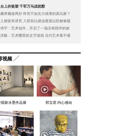
展台上的瓷塑 千军万马战犹酣
以藏养藏做再好 终究不如实力雄厚的真玩家？
古人烧瓷有讲究 入窑前以煤油遮面以防被偷窥
吴伟平：艺术创作，开启了一场没有陪伴的旅
杜洪毅：艺术圈里的文字游戏 当代艺术看不懂
荐视频
中国新水墨作品展
郭宝君:内心感动