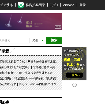
艺术头条
雅昌拍卖图录
云艺+
Artbase
登录
搜索
资讯
日最新
新闻
]
艺术家数字文献｜从梁世雄个案看艺术家艺术数字文献的重要性和紧迫性
拍卖
]
深圳文化产权交易所 | 托管易业务集萃共赏 吉光瓷影
画廊
]
意象新生：韩方小型沙龙展登陆新加坡
展览
]
现场｜“拓展正当时——穆昉澜、穆昉昀新帛画艺术展”在京展出
观点
]
雅昌专栏 | 唐利伟：2026年内地春拍钟表市场观察 赛道重构、圈层分化与收藏逻辑迭代
周热点