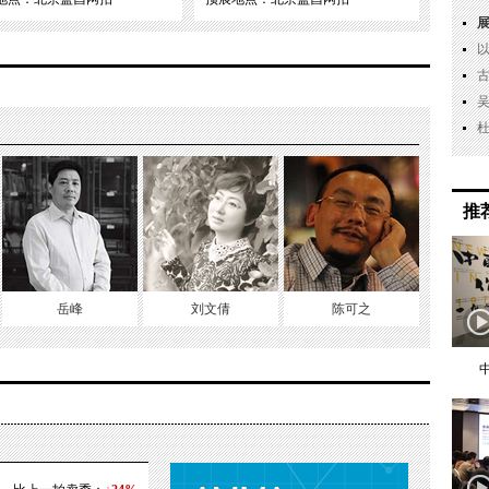
推
岳峰
刘文倩
陈可之