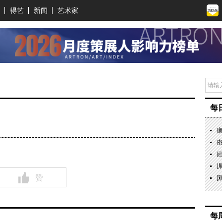
得艺
新闻
艺术家
每
[
[
[
[
赞
[
每