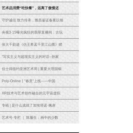
艺术品消费“吃快餐”，远离了傲慢还
守护诚信 致力传承，雅昌鉴证备案以领
央视3·15曝光疯狂的翡翠直播间：古玩
张大千剧迹《仿王希孟千里江山图》睽
“写实主义与超现实主义的对话--孙家
佳士得纽约亚洲艺术周 | 重要大理国铜
Poly-Online丨“春意”上线——中国
XR技术与艺术创作融合的元宇宙虚拟
专稿 | 是什么成就了加埃塔诺·佩谢
艺术号·专栏 ｜ 陈履生：画中的少数