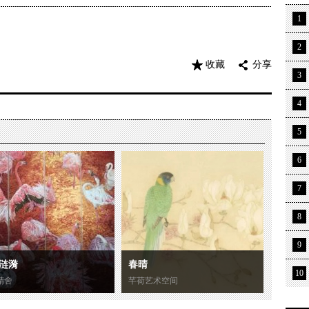
1
2
收藏
分享
3
4
5
6
7
8
9
涟漪
春晴
10
精舍
芊荷艺术空间