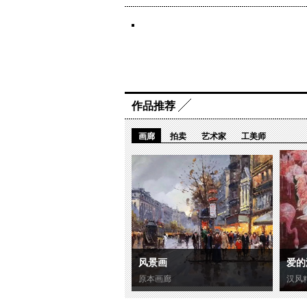
作品推荐
画廊
拍卖
艺术家
工美师
风景画
爱的
原本画廊
汉风