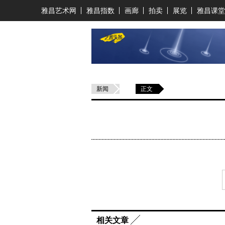
雅昌艺术网
雅昌指数
画廊
拍卖
展览
雅昌课堂
新闻
正文
相关文章