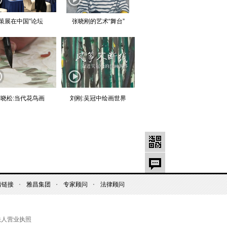
“策展在中国”论坛
张晓刚的艺术“舞台”
晓松:当代花鸟画
刘刚:吴冠中绘画世界
情链接
雅昌集团
专家顾问
法律顾问
法人营业执照