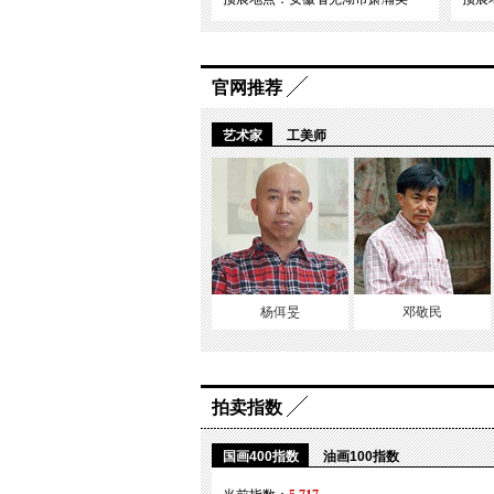
官网推荐
艺术家
工美师
杨佴旻
邓敬民
拍卖指数
国画400指数
油画100指数