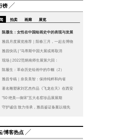
行榜
闻
拍卖
画廊
展览
陈履生：女性在中国绘画史中的表现与发展
雅昌月度展览推荐｜阳春三月，一起去博物
雅昌快讯 | “马蒂斯中国大展或将取消
现场 | 2022范炳南师生展第六回：
陈履生：革命历史绘画中的巾帼（2）
雅昌专稿｜奈良美智：保持纯粹和内省
著名雕塑家刘艺杰作品《飞龙在天》在西安
“50 绝美—御宋”五大名窑珍品展展期
守护诚信 致力传承，雅昌鉴证备案以领先
坛/博客热点