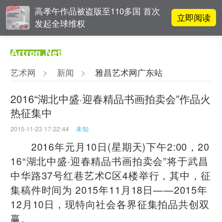
高孝午作品被盗版至110多国 首次
立即阅读
发起全球维权
对话 | “道法自然” 范一夫山水中的
立即阅读
破界与归真
艺术网
>
新闻
>
雅昌艺术网广东站
阿拉里奥画廊上海转型：为何要成
立即阅读
为策展式艺术商业综合体？
2016“湖北中盛·迎春精品书画拍卖会”作品火
热征集中
立即阅读
翟莫梵：绘画少年的广阔天空
2015-11-23 17:22:44
未知
2016年元月10日(星期天)下午2:00，20
16“湖北中盛·迎春精品书画拍卖会”将于武昌
中华路37号红巷艺术C区4楼举行，其中，征
集稿件时间为 2015年11月18日——2015年
12月10日，现特向社会各界征集拍品共创双
赢。