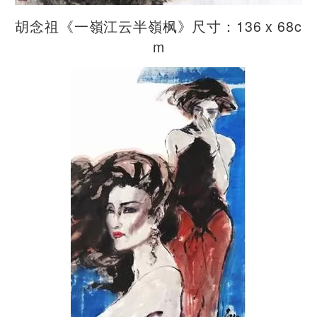
胡念祖《一嶺江云半嶺枫》尺寸：136 x 68c
m