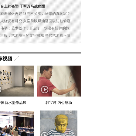
展台上的瓷塑 千军万马战犹酣
以藏养藏做再好 终究不如实力雄厚的真玩家？
古人烧瓷有讲究 入窑前以煤油遮面以防被偷窥
吴伟平：艺术创作，开启了一场没有陪伴的旅
杜洪毅：艺术圈里的文字游戏 当代艺术看不懂
荐视频
中国新水墨作品展
郭宝君:内心感动