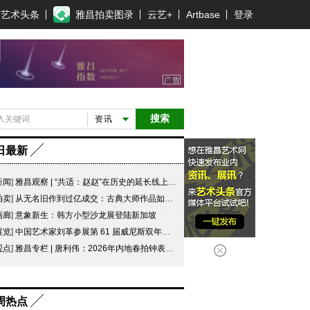
艺术头条
雅昌拍卖图录
云艺+
Artbase
登录
搜索
资讯
日最新
新闻
]
雅昌观察 | “共适：赵赵”在历史的延长线上，探寻可能
拍卖
]
从无名旧作到过亿成交：古典大师作品如何完成价值重估
画廊
]
意象新生：韩方小型沙龙展登陆新加坡
展览
]
中国艺术家刘革参展第 61 届威尼斯双年展坦桑尼亚国家馆特别项目“日记 #07 此即象征！”
观点
]
雅昌专栏 | 唐利伟：2026年内地春拍钟表市场观察 赛道重构、圈层分化与收藏逻辑迭代
周热点