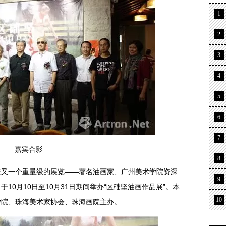
1
2
3
4
5
6
7
嘉宾合影
8
一个重量级的展览——著名油画家、广州美术学院资深
9
10月10日至10月31日期间举办“区础坚油画作品展”。本
10
学院、珠海美术家协会、珠海画院主办。