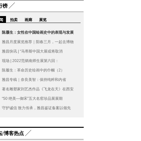
行榜
闻
拍卖
画廊
展览
陈履生：女性在中国绘画史中的表现与发展
雅昌月度展览推荐｜阳春三月，一起去博物
雅昌快讯 | “马蒂斯中国大展或将取消
现场 | 2022范炳南师生展第六回：
陈履生：革命历史绘画中的巾帼（2）
雅昌专稿｜奈良美智：保持纯粹和内省
著名雕塑家刘艺杰作品《飞龙在天》在西安
“50 绝美—御宋”五大名窑珍品展展期
守护诚信 致力传承，雅昌鉴证备案以领先
坛/博客热点