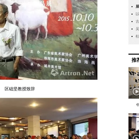
推
区础坚教授致辞