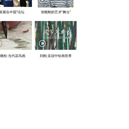
“策展在中国”论坛
张晓刚的艺术“舞台”
晓松:当代花鸟画
刘刚:吴冠中绘画世界