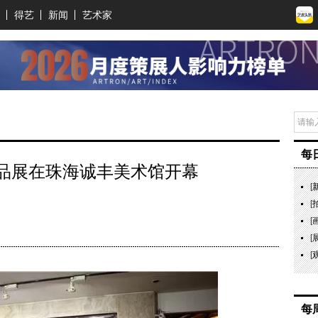
得艺
新闻
艺术家
每
品展在珠海诚丰美术馆开幕
[
[
[
[
[
每