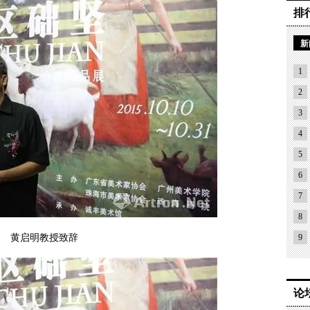
排
新
1
2
3
4
5
6
7
8
黄启明教授致辞
9
论