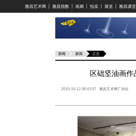
雅昌艺术网
雅昌指数
画廊
拍卖
展览
雅昌课堂
新闻
新闻
正文
区础坚油画作
2015-10-12 08:43:57
雅昌艺术网广东站