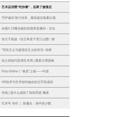
艺术品消费“吃快餐”，远离了傲慢还
守护诚信 致力传承，雅昌鉴证备案以领
央视3·15曝光疯狂的翡翠直播间：古玩
张大千剧迹《仿王希孟千里江山图》睽
“写实主义与超现实主义的对话--孙家
佳士得纽约亚洲艺术周 | 重要大理国铜
Poly-Online丨“春意”上线——中国
XR技术与艺术创作融合的元宇宙虚拟
专稿 | 是什么成就了加埃塔诺·佩谢
艺术号·专栏 ｜ 陈履生：画中的少数