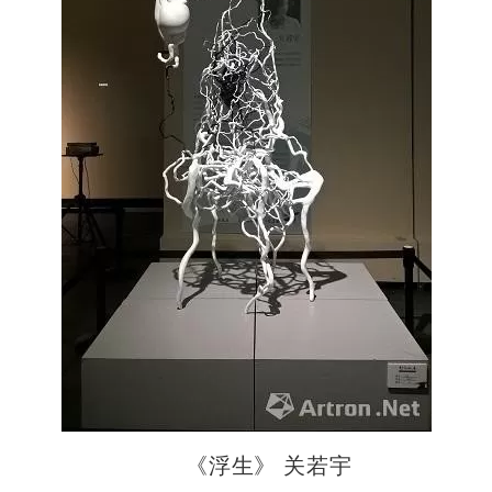
《浮生》 关若宇