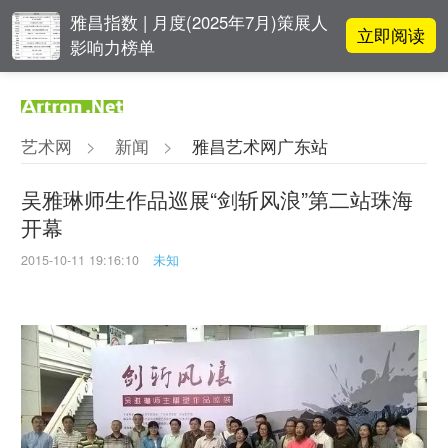
雅昌指数 | 月度(2025年7月)策展人
立即阅读
影响力榜单
对话 | 在开放和自由中确立艺术价
立即阅读
值
艺术网
>
新闻
>
雅昌艺术网广东站
张瀚文：以物质媒介具象化精神世
立即阅读
界
吴雅琳师生作品巡展“剑斩风浪”第二站珠海
开幕
OCAT上海馆：参与构建上海艺术生
立即阅读
态的十年
2015-10-11 19:16:10
未知