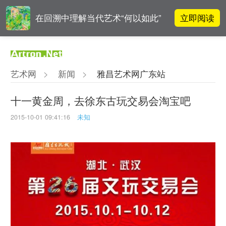
立即阅读
在回溯中理解当代艺术“何以如此”
对话 | “道法自然” 范一夫山水中的
立即阅读
破界与归真
艺术网
>
新闻
>
雅昌艺术网广东站
立即阅读
翟莫梵：绘画少年的广阔天空
十一黄金周，去徐东古玩交易会淘宝吧
2015-10-01 09:41:16
未知
周杰伦都要去的伦敦弗里兹，到底
立即阅读
有多火爆？