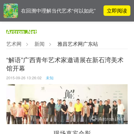
立即阅读
在回溯中理解当代艺术“何以如此”
对话 | “道法自然” 范一夫山水中的
立即阅读
破界与归真
艺术网
>
新闻
>
雅昌艺术网广东站
对话 | 在开放和自由中确立艺术价
立即阅读
值
“解语”广西青年艺术家邀请展在新石湾美术
馆开幕
阿拉里奥画廊上海转型：为何要成
立即阅读
为策展式艺术商业综合体？
2015-09-26 13:26:02
未知
现场嘉宾合影