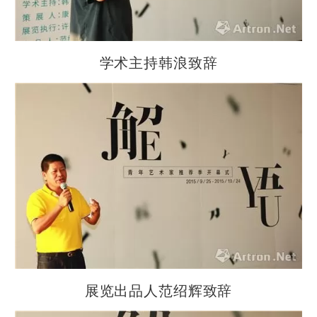
学术主持韩浪致辞
展览出品人范绍辉致辞