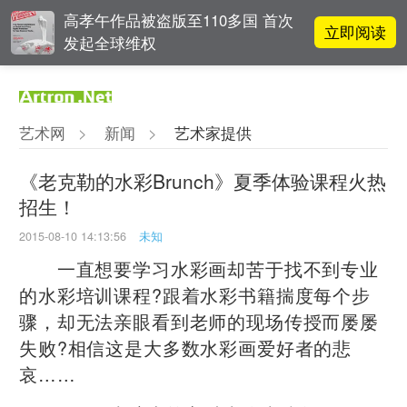
高孝午作品被盗版至110多国 首次
立即阅读
发起全球维权
雅昌指数 | 月度(2025年7月)策展人
立即阅读
影响力榜单
艺术网
>
新闻
>
艺术家提供
阿拉里奥画廊上海转型：为何要成
立即阅读
为策展式艺术商业综合体？
《老克勒的水彩Brunch》夏季体验课程火热
招生！
李铁夫冯钢百领衔 作为群体的早期
立即阅读
粤籍留美艺术家
2015-08-10 14:13:56
未知
一直想要学习水彩画却苦于找不到专业
的水彩培训课程?跟着水彩书籍揣度每个步
骤，却无法亲眼看到老师的现场传授而屡屡
失败?相信这是大多数水彩画爱好者的悲
哀……