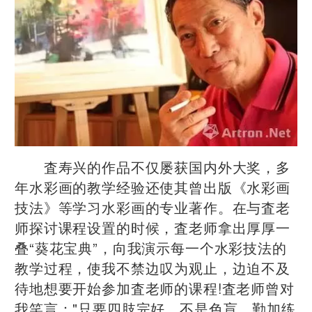
査寿兴的作品不仅屡获国内外大奖，多
年水彩画的教学经验还使其曾出版《水彩画
技法》等学习水彩画的专业著作。在与査老
师探讨课程设置的时候，査老师拿出厚厚一
叠“葵花宝典”，向我演示每一个水彩技法的
教学过程，使我不禁边叹为观止，边迫不及
待地想要开始参加査老师的课程!査老师曾对
我笑言："只要四肢完好，不是色盲，勤加练