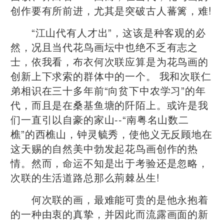
创作要有所前进，尤其是突破古人蕃篱，难!
“江山代有人才出”，这该是种客观的必
然，况且当代花鸟画坛中也绝不乏有志之
士，依我看，布衣何次联应算是为花鸟画的
创新上下求索的群体中的一个。 我和次联仁
弟相识在三十多年前“向贫下中农学习”的年
代，而且是在桑基鱼塘的阡陌上。或许是我
们一直引以自豪的家山--“南粤名山数二
樵”的西樵山，钟灵毓秀，使他义无反顾地在
这天赐的自然美中勃发起花鸟画创作的热
情。然而，命运不知是出于考验还是忽略，
次联的生活道路总那么荊棘丛生!
何次联的画，最难能可贵的是他永抱着
的一种由衷的真挚，并因此而流露画面的新