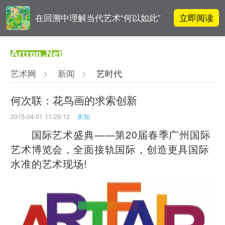
立即阅读
在回溯中理解当代艺术“何以如此”
对话 | 在开放和自由中确立艺术价
立即阅读
值
艺术网
>
新闻
>
艺时代
阿拉里奥画廊上海转型：为何要成
立即阅读
为策展式艺术商业综合体？
何次联：花鸟画的求索创新
2015-04-01 11:29:12
未知
吕晓：北京画院两个中心十年 跨学
立即阅读
科带来齐白石研究新突破
国际艺术盛典——第20届春季广州国际
艺术博览会，全面接轨国际，创造更具国际
水准的艺术现场!