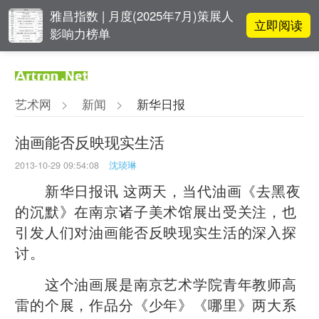
雅昌指数 | 月度(2025年7月)策展人
立即阅读
影响力榜单
对话 | “道法自然” 范一夫山水中的
立即阅读
破界与归真
艺术网
>
新闻
>
新华日报
对话 | 在开放和自由中确立艺术价
立即阅读
值
油画能否反映现实生活
2013-10-29 09:54:08
沈琰琳
李铁夫冯钢百领衔 作为群体的早期
立即阅读
粤籍留美艺术家
新华日报讯 这两天，当代油画《去黑夜
的沉默》在南京诸子美术馆展出受关注，也
引发人们对油画能否反映现实生活的深入探
讨。
这个油画展是南京艺术学院青年教师高
雷的个展，作品分《少年》《哪里》两大系