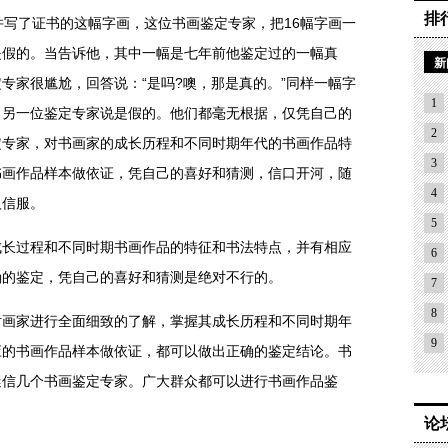
排
并写了证书的这幅字画，这位书画鉴定专家，把16幅字画一
是假的。当告诉他，其中一幅是七年前他鉴定过的一幅真
新
专家很尴尬，回答说：“是吗?噢，那是真的。”同样一幅字
1
，另一位鉴定专家说是假的。他们都毫无根据，仅凭自己的
2
定专家，对书画家的成长历程和不同时期年代的书画作品特
3
书画作品样本做依证，凭自己的喜好和猜测，信口开河，随
4
人信服。
5
过程和不同时期书画作品的特征和书法特点，并有相应
6
确的鉴定，凭自己的喜好和猜测是绝对不行的。
7
8
家进行全面细致的了解，掌握其成长历程和不同时期年
9
应的书画作品样本做依证，都可以做出正确的鉴定结论。书
迷信几个书画鉴定专家。广大群众都可以进行书画作品鉴
论