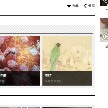
收藏
分享
莫
涟漪
春晴
精舍
芊荷艺术空间