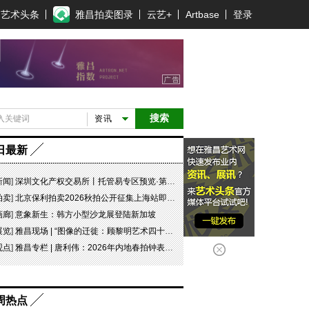
艺术头条
雅昌拍卖图录
云艺+
Artbase
登录
搜索
资讯
日最新
新闻
]
深圳文化产权交易所丨托管易专区预览·第五十六期
拍卖
]
北京保利拍卖2026秋拍公开征集上海站即将启幕，中国古董珍玩部邀您携珍叙谊
画廊
]
意象新生：韩方小型沙龙展登陆新加坡
展览
]
雅昌现场 | “图像的迁徙：顾黎明艺术四十年” 一场回望与再出发
观点
]
雅昌专栏 | 唐利伟：2026年内地春拍钟表市场观察 赛道重构、圈层分化与收藏逻辑迭代
周热点