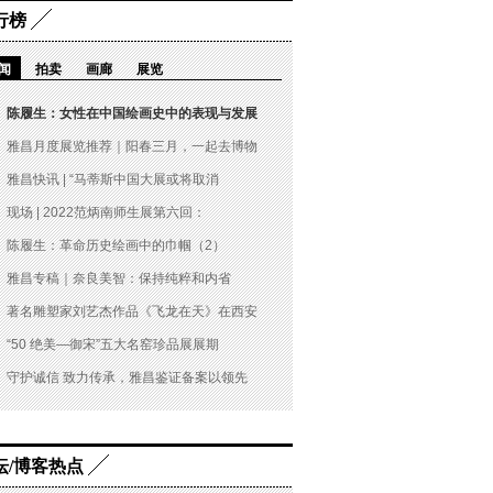
行榜
闻
拍卖
画廊
展览
陈履生：女性在中国绘画史中的表现与发展
雅昌月度展览推荐｜阳春三月，一起去博物
雅昌快讯 | “马蒂斯中国大展或将取消
现场 | 2022范炳南师生展第六回：
陈履生：革命历史绘画中的巾帼（2）
雅昌专稿｜奈良美智：保持纯粹和内省
著名雕塑家刘艺杰作品《飞龙在天》在西安
“50 绝美—御宋”五大名窑珍品展展期
守护诚信 致力传承，雅昌鉴证备案以领先
坛/博客热点