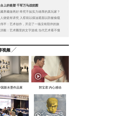
展台上的瓷塑 千军万马战犹酣
以藏养藏做再好 终究不如实力雄厚的真玩家？
古人烧瓷有讲究 入窑前以煤油遮面以防被偷窥
吴伟平：艺术创作，开启了一场没有陪伴的旅
杜洪毅：艺术圈里的文字游戏 当代艺术看不懂
荐视频
中国新水墨作品展
郭宝君:内心感动