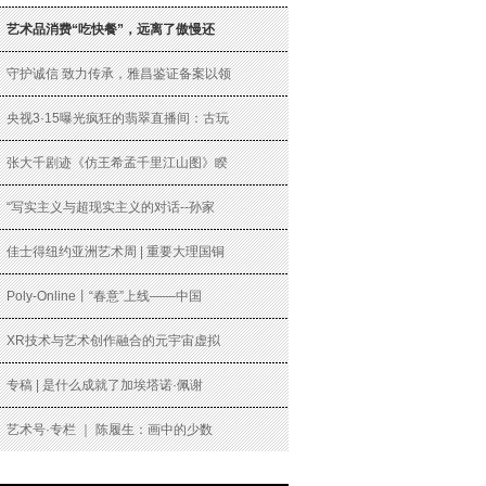
艺术品消费“吃快餐”，远离了傲慢还
守护诚信 致力传承，雅昌鉴证备案以领
央视3·15曝光疯狂的翡翠直播间：古玩
张大千剧迹《仿王希孟千里江山图》睽
“写实主义与超现实主义的对话--孙家
佳士得纽约亚洲艺术周 | 重要大理国铜
Poly-Online丨“春意”上线——中国
XR技术与艺术创作融合的元宇宙虚拟
专稿 | 是什么成就了加埃塔诺·佩谢
艺术号·专栏 ｜ 陈履生：画中的少数