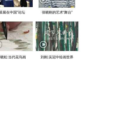
“策展在中国”论坛
张晓刚的艺术“舞台”
晓松:当代花鸟画
刘刚:吴冠中绘画世界