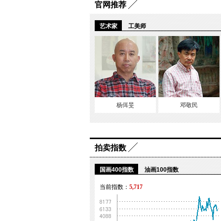
官网推荐
艺术家
工美师
杨佴旻
邓敬民
拍卖指数
国画400指数
油画100指数
当前指数：
5,717