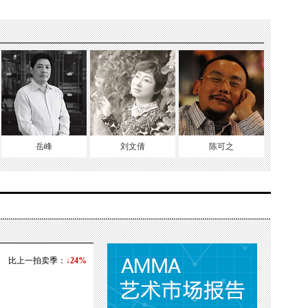
岳峰
刘文倩
陈可之
比上一拍卖季：
↓24%