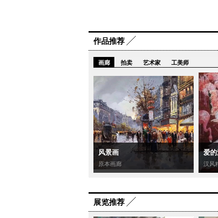
作品推荐
画廊
拍卖
艺术家
工美师
风景画
爱的
原本画廊
汉风
展览推荐