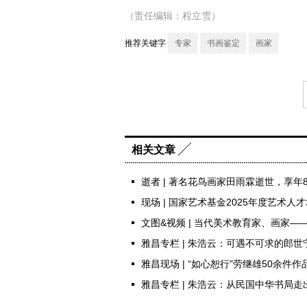
（责任编辑：程立雪）
推荐关键字
专家
书画鉴定
画家
相关文章
逝者 | 著名花鸟画家田雨霖逝世，享年8
现场 | 国家艺术基金2025年度艺术人
文图&视频 | 当代美术教育家、画家—
雅昌专栏 | 朱浩云：可遇不可求的郎世
雅昌现场 | “如心恕行”劳继雄50余件
雅昌专栏 | 朱浩云：从民国中华书局走