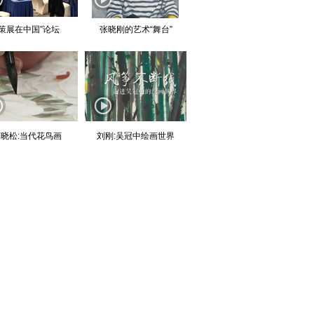
“策展在中国”论坛
张晓刚的艺术“舞台”
晓松:当代花鸟画
刘刚:吴冠中绘画世界