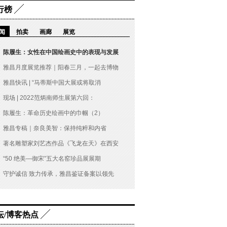
行榜
闻
拍卖
画廊
展览
陈履生：女性在中国绘画史中的表现与发展
雅昌月度展览推荐｜阳春三月，一起去博物
雅昌快讯 | “马蒂斯中国大展或将取消
现场 | 2022范炳南师生展第六回：
陈履生：革命历史绘画中的巾帼（2）
雅昌专稿｜奈良美智：保持纯粹和内省
著名雕塑家刘艺杰作品《飞龙在天》在西安
“50 绝美—御宋”五大名窑珍品展展期
守护诚信 致力传承，雅昌鉴证备案以领先
坛/博客热点