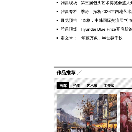
雅昌现场 | 第三届包头艺术博览会盛
雅昌专栏 | 季涛：探析2026年内地艺
展览预告 | “奇格：中韩国际交流展”
雅昌现场 | Hyundai Blue Priz
奉文堂：一堂藏万象，半世鉴千秋
作品推荐
画廊
拍卖
艺术家
工美师