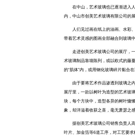
在中山，艺术玻璃也已逐渐进入人们
内，中山市创美艺术玻璃有限公司的
人们见过画在纸上的油画、水彩、山
带着艺术灵感的图画全部融合到玻璃
走进创美艺术玻璃公司的展厅，一股
术玻璃制品靠墙陈列，或以欧式的藤
的“肌体”内，或用钢化玻璃碎片黏合
由于要将艺术作品渗透到玻璃之内，
展厅里，一款以树叶为造型的艺术玻
块，每个方块中，造型各异的树叶慵懒
象，却洋溢着收获之喜，毫无萧瑟之
据创美艺术玻璃公司销售负责人高小
叶片、加金箔等6道工序，对工艺要求