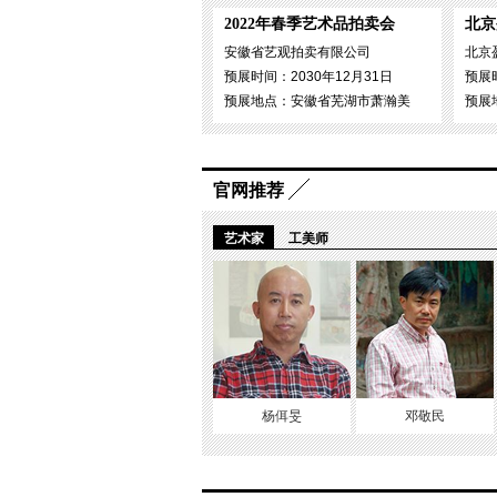
2022年春季艺术品拍卖会
北京
安徽省艺观拍卖有限公司
北京
预展时间：2030年12月31日
预展时
预展地点：安徽省芜湖市萧瀚美
预展
官网推荐
艺术家
工美师
杨佴旻
邓敬民