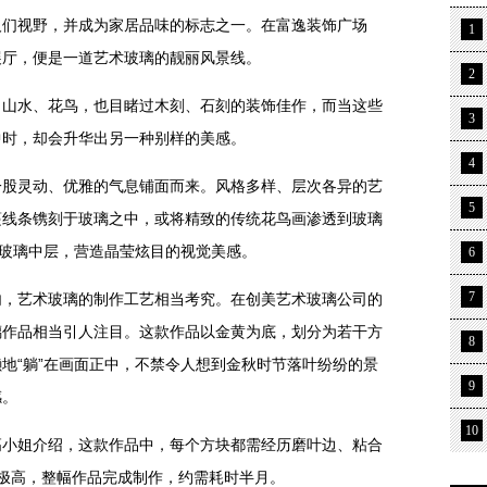
视野，并成为家居品味的标志之一。在富逸装饰广场
1
展厅，便是一道艺术玻璃的靓丽风景线。
2
水、花鸟，也目睹过木刻、石刻的装饰佳作，而当这些
3
中时，却会升华出另一种别样的美感。
4
灵动、优雅的气息铺面而来。风格多样、层次各异的艺
5
蔓线条镌刻于玻璃之中，或将精致的传统花鸟画渗透到玻璃
在玻璃中层，营造晶莹炫目的视觉美感。
6
7
艺术玻璃的制作工艺相当考究。在创美艺术玻璃公司的
璃作品相当引人注目。这款作品以金黄为底，划分为若干方
8
地“躺”在画面正中，不禁令人想到金秋时节落叶纷纷的景
9
感。
10
姐介绍，这款作品中，每个方块都需经历磨叶边、粘合
极高，整幅作品完成制作，约需耗时半月。