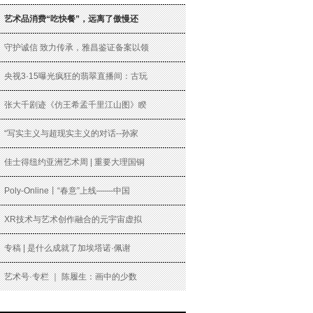
艺术品消费“吃快餐”，远离了傲慢还
守护诚信 致力传承，雅昌鉴证备案以领
央视3·15曝光疯狂的翡翠直播间：古玩
张大千剧迹《仿王希孟千里江山图》睽
“写实主义与超现实主义的对话--孙家
佳士得纽约亚洲艺术周 | 重要大理国铜
Poly-Online丨“春意”上线——中国
XR技术与艺术创作融合的元宇宙虚拟
专稿 | 是什么成就了加埃塔诺·佩谢
艺术号·专栏 ｜ 陈履生：画中的少数