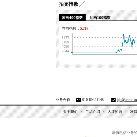
拍卖指数
国画400指数
油画100指数
当前指数：
5,717
业务合作:
010-80451148
bjb@artron.ne
关于我们
产品介绍
人才招聘
雅
增值电信业务