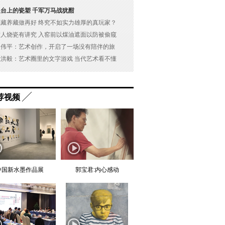
展台上的瓷塑 千军万马战犹酣
以藏养藏做再好 终究不如实力雄厚的真玩家？
古人烧瓷有讲究 入窑前以煤油遮面以防被偷窥
吴伟平：艺术创作，开启了一场没有陪伴的旅
杜洪毅：艺术圈里的文字游戏 当代艺术看不懂
荐视频
中国新水墨作品展
郭宝君:内心感动