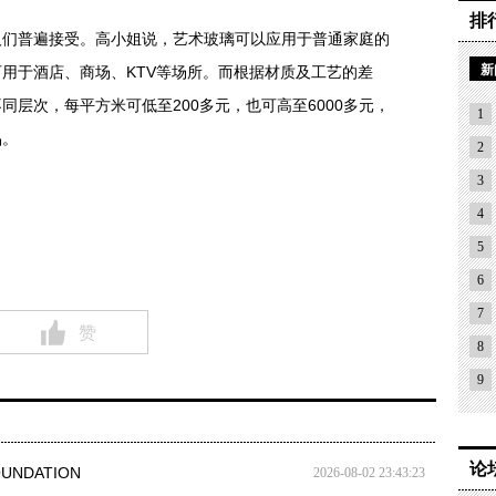
排
普遍接受。高小姐说，艺术玻璃可以应用于普通家庭的
新
用于酒店、商场、KTV等场所。而根据材质及工艺的差
层次，每平方米可低至200多元，也可高至6000多元，
1
品。
2
3
4
5
6
7
赞
8
9
论
UNDATION
2026-08-02 23:43:23