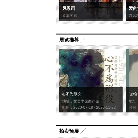
风景画
爱的
原本画廊
汉风
展览推荐
心不为形役
“妙合
地址：龙美术馆西岸馆
地址
时间：2020-07-18 - 2020-11-22
时间：2
拍卖预展