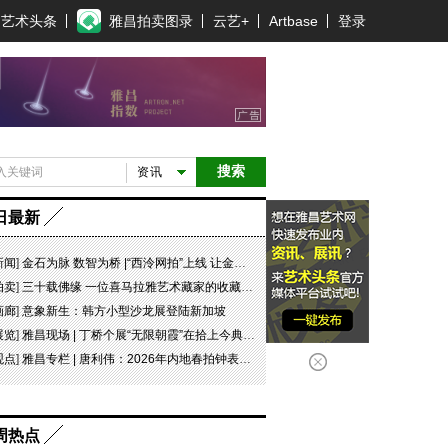
艺术头条
雅昌拍卖图录
云艺+
Artbase
登录
搜索
资讯
日最新
新闻
]
金石为脉 数智为桥 |“西泠网拍”上线 让金石文脉触手可及
拍卖
]
三十载佛缘 一位喜马拉雅艺术藏家的收藏传奇
画廊
]
意象新生：韩方小型沙龙展登陆新加坡
展览
]
雅昌现场 | 丁桥个展“无限朝霞”在拾上今典艺术中心开幕
观点
]
雅昌专栏 | 唐利伟：2026年内地春拍钟表市场观察 赛道重构、圈层分化与收藏逻辑迭代
周热点