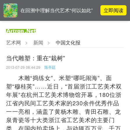
立即阅读
在回溯中理解当代艺术“何以如此”
雅昌指数 | 月度(2025年7月)策展人
立即阅读
影响力榜单
艺术网
>
新闻
>
中国文化报
张瀚文：以物质媒介具象化精神世
立即阅读
界
当代雕塑：重在“栽树”
2013-07-29 08:44:29
陈亭廷
立即阅读
翟莫梵：绘画少年的广阔天空
木雕“捣练女”、米塑“哪吒闹海”、面
塑“穆桂英”……近日，“首届浙江工艺美术双
年展”在杭州工艺美术博物馆开幕，180位浙
江省内民间工艺美术家的230余件优秀作品
一一亮相，涵盖了黄杨木雕、青田石雕、龙
泉青瓷等十大类浙江省工艺美术的主要门
类。在国内拍卖场上，与动辄百万元、千万