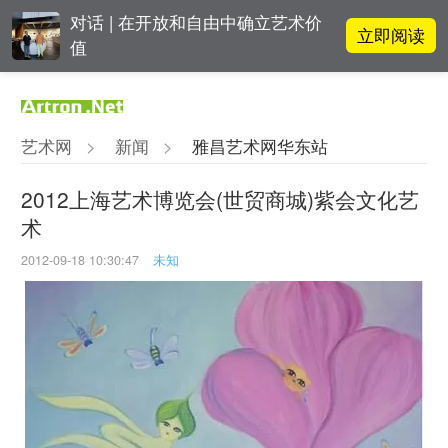
对话 | 在开放和自由中确立艺术价
立即阅读
值
张瀚文：以物质媒介具象化精神世
立即阅读
界
艺术网
>
新闻
>
雅昌艺术网华东站
吕晓：北京画院两个中心十年 跨学
立即阅读
科带来齐白石研究新突破
2012上海艺术博览会(世贸商城)紫会文化艺
术
立即阅读
翟莫梵：绘画少年的广阔天空
2012-09-18 10:30:47
未知