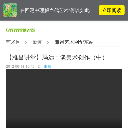
立即阅读
在回溯中理解当代艺术“何以如此”
李铁夫冯钢百领衔 作为群体的早期
立即阅读
粤籍留美艺术家
艺术网
>
新闻
>
雅昌艺术网华东站
吕晓：北京画院两个中心十年 跨学
立即阅读
科带来齐白石研究新突破
【雅昌讲堂】冯远：谈美术创作（中）
2012-06-18 15:46:42
未知
OCAT上海馆：参与构建上海艺术生
立即阅读
态的十年