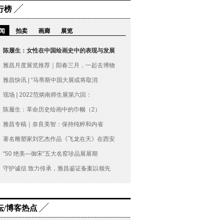
行榜
闻
拍卖
画廊
展览
陈履生：女性在中国绘画史中的表现与发展
雅昌月度展览推荐｜阳春三月，一起去博物
雅昌快讯 | “马蒂斯中国大展或将取消
现场 | 2022范炳南师生展第六回：
陈履生：革命历史绘画中的巾帼（2）
雅昌专稿｜奈良美智：保持纯粹和内省
著名雕塑家刘艺杰作品《飞龙在天》在西安
“50 绝美—御宋”五大名窑珍品展展期
守护诚信 致力传承，雅昌鉴证备案以领先
坛/博客热点