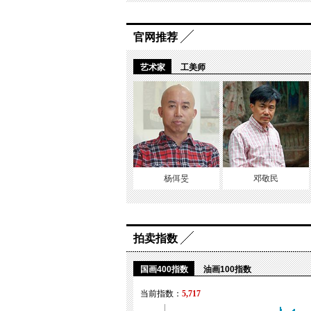
官网推荐
艺术家
工美师
杨佴旻
邓敬民
拍卖指数
国画400指数
油画100指数
当前指数：
5,717