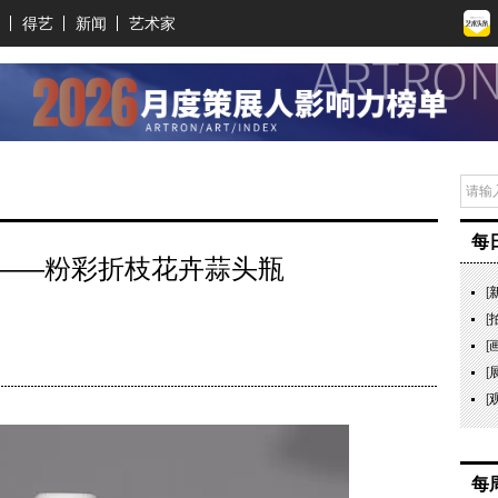
得艺
新闻
艺术家
每
——粉彩折枝花卉蒜头瓶
[
[
[
[
[
每