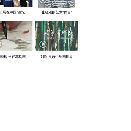
“策展在中国”论坛
张晓刚的艺术“舞台”
晓松:当代花鸟画
刘刚:吴冠中绘画世界