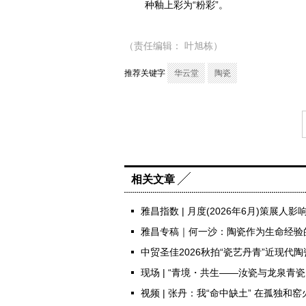
种釉上彩为“粉彩”。
（责任编辑： 叶旭栋）
推荐关键字
华云堂
陶瓷
相关文章
雅昌指数 | 月度(2026年6月)策展人影
雅昌专稿｜何一沙：陶瓷作为生命经验
中贸圣佳2026秋拍“瓷艺丹青”近现代
现场 | “青境・共生——汝瓷与龙泉青
视频 | 张丹：我“命中缺土” 在孤独