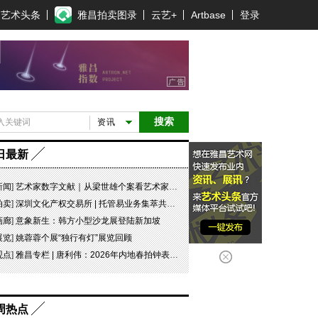
艺术头条
雅昌拍卖图录
云艺+
Artbase
登录
搜索
资讯
日最新
新闻
]
艺术家数字文献｜从梁世雄个案看艺术家艺术数字文献的重要性和紧迫性
拍卖
]
深圳文化产权交易所 | 托管易业务集萃共赏 吉光瓷影
画廊
]
意象新生：韩方小型沙龙展登陆新加坡
展览
]
姚蓉蓉个展“独行有灯”展览回顾
观点
]
雅昌专栏 | 唐利伟：2026年内地春拍钟表市场观察 赛道重构、圈层分化与收藏逻辑迭代
周热点