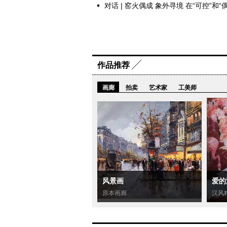
对话 | 窑火偶成 象外寻境 在“可控”和
作品推荐
画廊
拍卖
艺术家
工美师
风景画
爱的
原本画廊
汉风