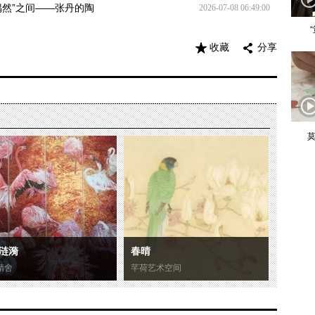
“偶然”之间——张丹的陶
2026-07-08 06:49:00
收藏
分享
莫
涟漪
春晴
精舍
芊荷艺术空间