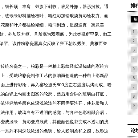
排
细长颈，丰肩，鼓腹下斜收，底足外撇，器形挺拔。通
干，珐琅绿彩料描绘枝叶，粉红彩加珐琅淡黄彩绘花卉。画
新
枚花瓣和叶片都描绘精细，粉润剔透，质感逼真，寓意美
1
书款，外加双方框。且胎底为双圈底，为此类瓶所罕见，做工
2
为珍罕。该件粉彩瓷器真实反映了雍正朝以秀美、典雅而誉
3
4
统名瓷之一。粉彩是一种釉上彩绘经低温烧成的彩绘方
5
础上，受珐琅彩瓷制作工艺的影响而创造的一种釉上彩新品
6
面上进行彩绘，再入窑经摄氏800度左右温度烘烤而成。粉
7
成的白瓷上勾画出图案的轮廓，然后用含砷的玻璃白打底，
8
净笔轻轻地将颜色依深浅浓淡的不同需要洗开，使花瓣和人
9
浊法作用，玻璃白有不透明的感觉，与各种色彩相融合后，
彩变成淡绿，黄彩变成浅黄，其他颜色也都变成不透明的浅
论
得一系列不同深浅浓淡的色调，给人粉润柔和之感，故称这