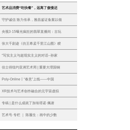
艺术品消费“吃快餐”，远离了傲慢还
守护诚信 致力传承，雅昌鉴证备案以领
央视3·15曝光疯狂的翡翠直播间：古玩
张大千剧迹《仿王希孟千里江山图》睽
“写实主义与超现实主义的对话--孙家
佳士得纽约亚洲艺术周 | 重要大理国铜
Poly-Online丨“春意”上线——中国
XR技术与艺术创作融合的元宇宙虚拟
专稿 | 是什么成就了加埃塔诺·佩谢
艺术号·专栏 ｜ 陈履生：画中的少数