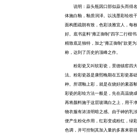
说明：蒜头瓶因口部似蒜头而得名，
体施白釉，釉质润泽。以浅墨彩绘枝
面构图疏朗有致，色彩淡雅宜人，每
好。底书蓝料“雍正御制”四字二行楷
精致底足独特，加之“雍正御制”款更
称，达到了历史的顶峰之作。
粉彩瓷又叫软彩瓷，景德镇窑四大传
法。粉彩瓷器是康熙晚期在五彩瓷基
种。所谓釉上彩，就是在烧好的素器釉
彩瓷的彩绘方法一般是，先在高温烧
再将颜料施于这层玻璃白之上，用干
物衣服有浓淡明暗之感。由于砷的乳
便产生粉化作用，红彩变成粉红，绿
色调，并可控制其加入量的多寡来获