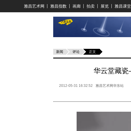
雅昌艺术网
雅昌指数
画廊
拍卖
展览
雅昌课堂
新闻
评论
正文
华云堂藏瓷
2012-05-31 16:32:52
雅昌艺术网华东站