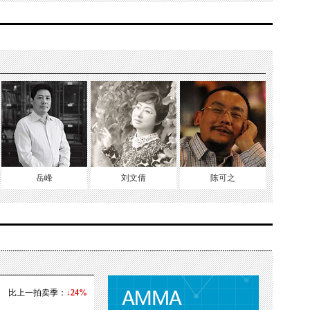
岳峰
刘文倩
陈可之
比上一拍卖季：
↓24%