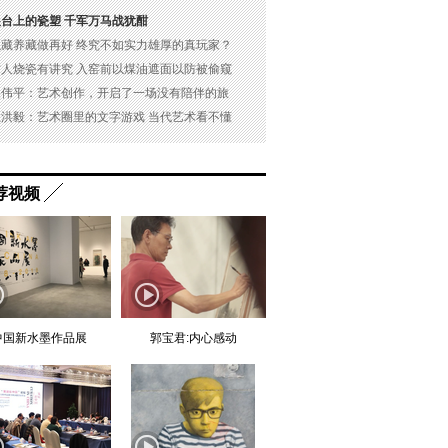
展台上的瓷塑 千军万马战犹酣
以藏养藏做再好 终究不如实力雄厚的真玩家？
古人烧瓷有讲究 入窑前以煤油遮面以防被偷窥
吴伟平：艺术创作，开启了一场没有陪伴的旅
杜洪毅：艺术圈里的文字游戏 当代艺术看不懂
荐视频
中国新水墨作品展
郭宝君:内心感动