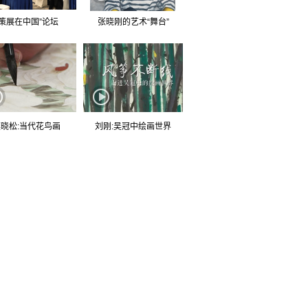
“策展在中国”论坛
张晓刚的艺术“舞台”
晓松:当代花鸟画
刘刚:吴冠中绘画世界