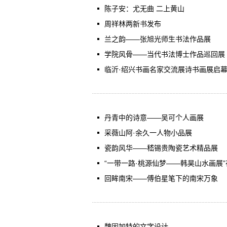
陈子安：尤无曲 二上黄山
周祥林两新书发布
兰之韵——张旭光师生书法作品展
学院风骨——当代书法博士作品巡回展
临沂·绍兴书画名家交流展诗书画展启
丹青中的诗意——吴可个人画展
采薇山阿·余久一人物小品展
瓷韵风华——嵇锡贵陶瓷艺术精品展
“一带一路·桃源仙梦——韩昊山水画展
回眸南宋——傅伯星笔下的南宋万象
魏因加特的文字设计