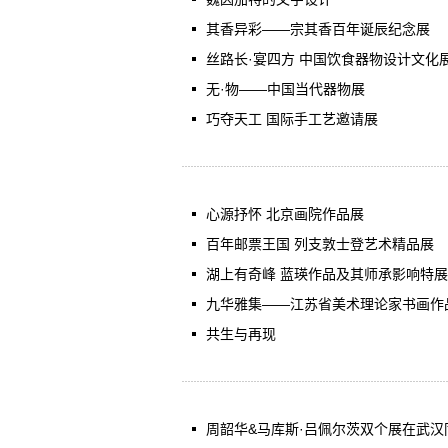
其香异彩——宗其香百年诞辰纪念展
丝路长·宴四方 中国饮食器物设计文化
无·物——中国当代器物展
巧夺天工 国际手工艺邀请展
心源抒怀 北京画院作品展
百年邮票王国 列支敦士登艺术精品展
湖上有奇峰 蓝瑛作品及其师承影响特展
九华雅集——江苏省美术理论家书画作
共生与再现
周韶华&马库斯·吕佩尔茨双个展在武汉