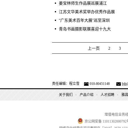
姜宝林师生作品展巡展浦江
江苏文华美术奖举办优秀作品展
“广东美术百年大展”巡至深圳
青岛书画摄影联展喜迎十九大
上一页
2
3
责任编辑：程立雪
010-80451148
bjb@
关于我们
产品介绍
人才招聘
雅
增值电信业务
京公网安备 11011302000792