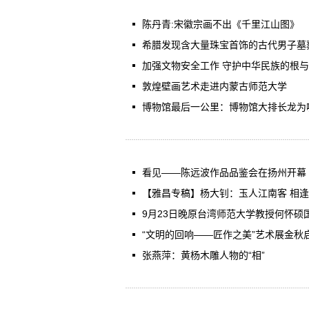
陈丹青:宋徽宗画不出《千里江山图》
希腊发现含大量珠宝首饰的古代男子墓
加强文物安全工作 守护中华民族的根
敦煌壁画艺术走进内蒙古师范大学
博物馆最后一公里：博物馆大排长龙为
看见——陈远波作品品鉴会在扬州开幕
【雅昌专稿】杨大钊：玉人江南客 相逢烟
9月23日晚原台湾师范大学教授何怀硕
“文明的回响——匠作之美”艺术展金秋
张燕萍：黄杨木雕人物的“相”