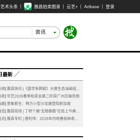
艺术头条
雅昌拍卖图录
云艺+
Artbase
登录
资讯
日最新
新闻
]
雅昌快讯 |《盛世朱鹮赋》大唐生态油画组画即将启动AI创新短剧创作（含视频）
拍卖
]
华艺2026春季拍卖会第二阶段广州压轴亮相
画廊
]
意象新生：韩方小型沙龙展登陆新加坡
展览
]
雅昌现场 | 丁桥个展“无限朝霞”在拾上今典艺术中心开幕
观点
]
雅昌专栏 | 唐利伟：2026年内地春拍钟表市场观察 赛道重构、圈层分化与收藏逻辑迭代