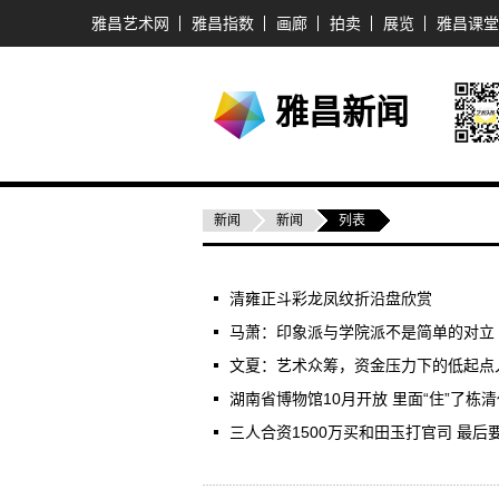
雅昌艺术网
雅昌指数
画廊
拍卖
展览
雅昌课堂
雅昌新闻
新闻
新闻
列表
清雍正斗彩龙凤纹折沿盘欣赏
马萧：印象派与学院派不是简单的对立
文夏：艺术众筹，资金压力下的低起点
湖南省博物馆10月开放 里面“住”了栋
三人合资1500万买和田玉打官司 最后