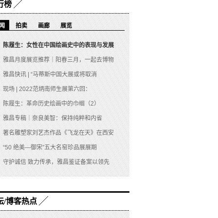
行榜
闻
拍卖
画廊
展览
陈履生：女性在中国绘画史中的表现与发展
雅昌月度展览推荐｜阳春三月，一起去博物
雅昌快讯 | “马蒂斯中国大展或将取消
现场 | 2022范炳南师生展第六回：
陈履生：革命历史绘画中的巾帼（2）
雅昌专稿｜奈良美智：保持纯粹和内省
著名雕塑家刘艺杰作品《飞龙在天》在西安
“50 绝美—御宋”五大名窑珍品展展期
守护诚信 致力传承，雅昌鉴证备案以领先
坛/博客热点