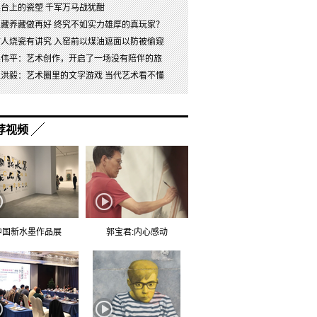
展台上的瓷塑 千军万马战犹酣
以藏养藏做再好 终究不如实力雄厚的真玩家？
古人烧瓷有讲究 入窑前以煤油遮面以防被偷窥
吴伟平：艺术创作，开启了一场没有陪伴的旅
杜洪毅：艺术圈里的文字游戏 当代艺术看不懂
荐视频
中国新水墨作品展
郭宝君:内心感动