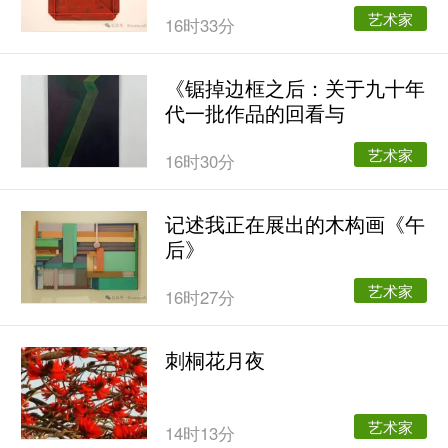
艺术家
16时33分
《锯掉边框之后：关于九十年
代一批作品的回看与
艺术家
16时30分
记述我正在展出的木构画《午
后》
艺术家
16时27分
刺桐花月夜
艺术家
14时13分