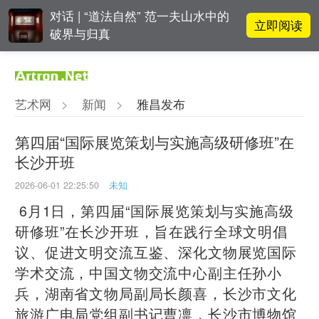
对话 | “道法自然” 范一夫山水中的
立即阅读
破界与归真
阿拉里奥画廊上海转型：为何要成
立即阅读
为策展式艺术商业综合体？
艺术网
>
新闻
>
雅昌发布
吕晓：北京画院两个中心十年 跨学
立即阅读
科带来齐白石研究新突破
第四届“国际展览策划与实施高级研修班”在
长沙开班
立即阅读
翟莫梵：绘画少年的广阔天空
2026-06-01 22:25:50
未知
6月1日，第四届“国际展览策划与实施高级
研修班”在长沙开班，旨在践行全球文明倡
议、促进文明交流互鉴、深化文物展览国际
学术交流，中国文物交流中心副主任孙小
兵，湖南省文物局副局长颜喜，长沙市文化
旅游广电局党组副书记曹凛，长沙市博物馆