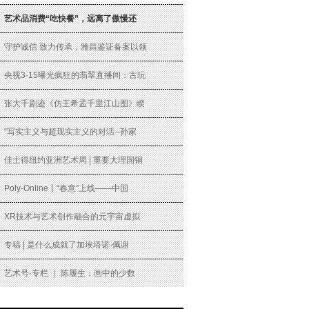
艺术品消费“吃快餐”，远离了傲慢还
守护诚信 致力传承，雅昌鉴证备案以领
央视3·15曝光疯狂的翡翠直播间：古玩
张大千剧迹《仿王希孟千里江山图》睽
“写实主义与超现实主义的对话--孙家
佳士得纽约亚洲艺术周 | 重要大理国铜
Poly-Online丨“春意”上线——中国
XR技术与艺术创作融合的元宇宙虚拟
专稿 | 是什么成就了加埃塔诺·佩谢
艺术号·专栏 ｜ 陈履生：画中的少数