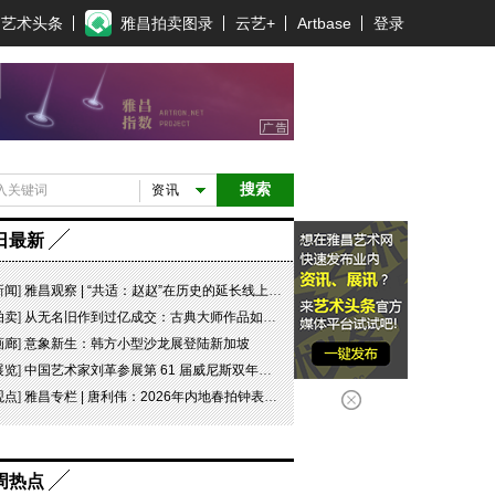
艺术头条
雅昌拍卖图录
云艺+
Artbase
登录
搜索
资讯
日最新
新闻
]
雅昌观察 | “共适：赵赵”在历史的延长线上，探寻可能
拍卖
]
从无名旧作到过亿成交：古典大师作品如何完成价值重估
画廊
]
意象新生：韩方小型沙龙展登陆新加坡
展览
]
中国艺术家刘革参展第 61 届威尼斯双年展坦桑尼亚国家馆特别项目“日记 #07 此即象征！”
观点
]
雅昌专栏 | 唐利伟：2026年内地春拍钟表市场观察 赛道重构、圈层分化与收藏逻辑迭代
周热点