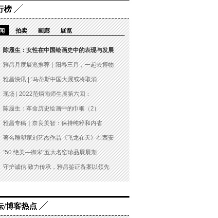
行榜
闻
拍卖
画廊
展览
陈履生：女性在中国绘画史中的表现与发展
雅昌月度展览推荐｜阳春三月，一起去博物
雅昌快讯 | “马蒂斯中国大展或将取消
现场 | 2022范炳南师生展第六回：
陈履生：革命历史绘画中的巾帼（2）
雅昌专稿｜奈良美智：保持纯粹和内省
著名雕塑家刘艺杰作品《飞龙在天》在西安
“50 绝美—御宋”五大名窑珍品展展期
守护诚信 致力传承，雅昌鉴证备案以领先
坛/博客热点