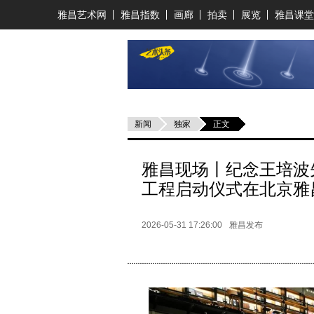
雅昌艺术网
雅昌指数
画廊
拍卖
展览
雅昌课堂
新闻
独家
正文
雅昌现场丨纪念王培波
工程启动仪式在北京雅
2026-05-31 17:26:00
雅昌发布