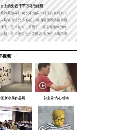
展台上的瓷塑 千军万马战犹酣
以藏养藏做再好 终究不如实力雄厚的真玩家？
古人烧瓷有讲究 入窑前以煤油遮面以防被偷窥
吴伟平：艺术创作，开启了一场没有陪伴的旅
杜洪毅：艺术圈里的文字游戏 当代艺术看不懂
荐视频
中国新水墨作品展
郭宝君:内心感动