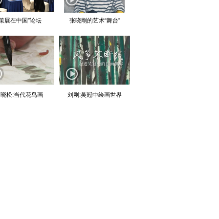
“策展在中国”论坛
张晓刚的艺术“舞台”
晓松:当代花鸟画
刘刚:吴冠中绘画世界