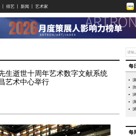
得艺
新闻
艺术家
每
先生逝世十周年艺术数字文献系统
昌艺术中心举行
[
[
[
[
[
每