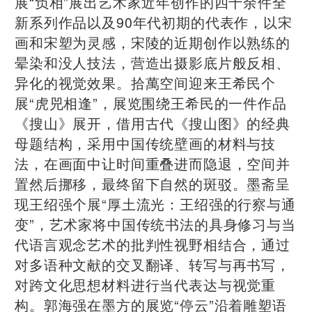
展“负相”展出艺术家近年创作的四十余件全
新系列作品以及90年代初期的代表作，以宋
画和宋塑为灵感，宋陵的近期创作以熟练的
晕染和没⼈技法，营造出摄影底片般反相、
异化的视觉效果。拾萬空间迎来王希民个
展“虎兕相逢”，展览围绕王希民的一件作品
《搜山》展开，借用古代《搜山图》的经典
母题结构，采用中国传统壁画的材料与技
法，在画面中让时间重叠进而隐退，空间并
置然后挪移，最终留下自然的斑驳。墨斋呈
现王绍强个展“厚土流光：王绍强的行察与通
变”，艺术家将中国传统书法的具身修习与当
代语言观念艺术的批判性视野相结合，通过
对多语种文献的交叉翻译、转写与再书写，
对跨文化思想材料进行当代表达与视觉重
构。郭海强在墨方的展览“停云”沿着雕塑语