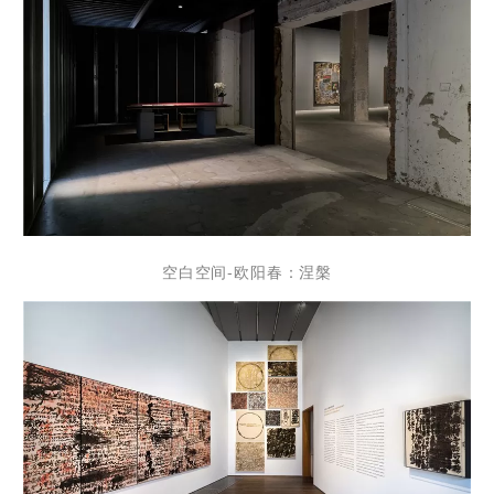
空白空间-欧阳春：涅槃