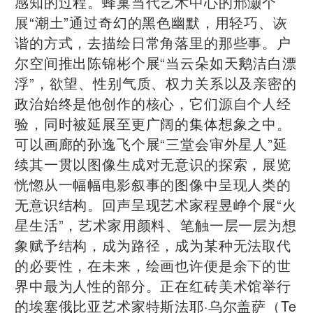
感知的过程。蜂巢当代艺术中心的邢灏个
展“潮土”通过奇幻的黑色幽默，用轻巧、诙
谐的方式，去描绘日常角落里的那些事。户
尔空间推出陈锦彬个展“当云朵如天鹅洁白漂
浮”，欲望、性别气质、权力关系以及亲密的
政治始终是他创作的核心，它们源自个人经
验，同时被延展至更广阔的集体想象之中。
可以画廊的孙逸飞个展“三堂会审外星人”延
续其一贯以图像生成对无意识的探索，展览
恍惚从一幅幅电影叙事的图像中呈现人类的
无意识结构。回声呈现艺术家程昱峥个展“火
星生活”，艺术家用颜料、笔触一层一层为想
象赋予结构，成为路径，成为某种无法取代
的必要性，在未来，绘画也许便是余下的世
界中最为人性的部分。正在红砖美术馆举行
的埃塞俄比亚艺术家特斯法耶·乌尔盖萨（Te