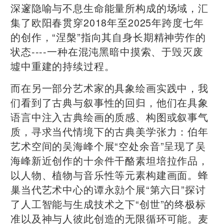
深邃隐喻与不息生命能量所构成的场域，汇
集了欧阳春贯穿2018年至2025年跨度七年
的创作，“涅槃”指向其自身长期精神劳作的
状态----一种在混沌黑暗中摸索、于毁灭废
墟中重建的持续过程。
而在另一部分艺术家的具象绘画实践中，我
们看到了古典与叙事性的回归，他们在具象
语言中注入古典绘画的质感、构图或叙事气
质，寻求当代情境下的古典美学张力：伯年
艺术空间的吴海峰个展“空处余音”呈现了吴
海峰新近创作的十余件干酪素坦培拉作品，
以人物、植物与音乐性等元素构建画面。蜂
巢当代艺术中心的谭永勍个展“第六日”探讨
了人工智能与生成技术之下“创世”的终极标
准以及神与人彼此创造的无限循环可能。麦