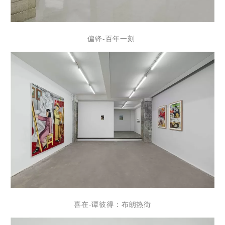
偏锋-百年一刻
喜在-谭彼得：布朗热街