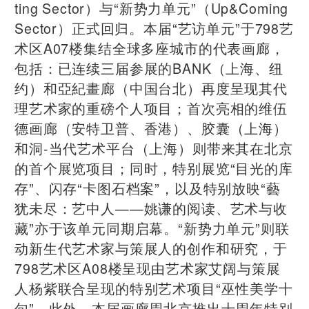
ting Sector）与“新势力单元”（Up&Coming
Sector）正式回归。本届“艺访单元”于798艺
术区A07楼集结全球多座城市的代表画廊，
包括：已连续三届参展的BANK（上海、纽
约）和亞紀畫廊（中国台北）再度呈现其代
理艺术家的重磅个人项目；首次亮相的维伍
德画廊（安特卫普、香港）、胶囊（上海）
和洞-当代艺术平台（上海）则带来其在北京
的首个展览项目；同时，特别展览“目光的库
存”、闪存“卡图石档案”，以及特别放映“藝
犹未尽：艺中人——姚谦的阅读、艺术与收
藏”亦于该单元同期启幕。“新势力单元”则联
动新生代艺术家与策展人的创作和研究，于
798艺术区A08楼呈现由艺术家艾阔与策展
人杨紫联合呈现的特别艺术项目“巫性美学十
句”。此外，本届画廊周北京推出十周年特别