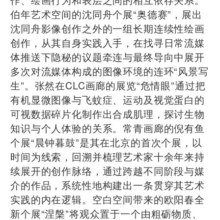
伯年艺术空间的沈同舟个展“奥德赛”，展出
沈同舟影像创作之外的一组长期连续性绘画
创作，从其自身实践入手，在找寻日常流媒
体推送下隐秘的议题牵连与最终导向中展开
多次对流媒体构成的图像环境的连环“风景写
生”。张然在CLC画廊的展览“危情眼”通过把
有机显微图像与飞蚊症、运动及视觉蛋白的
可视数据碎片化制作出合成肌理，探讨生物
知识与个人体验的关系。常青画廊的倪有鱼
个展“晨钟暮鼓”是其在北京的首次个展，以
时间为线索，回溯并梳理艺术家十余年来持
续展开的创作脉络，通过跨越不同阶段与媒
介的作品，系统性地构建出一条贯穿其艺术
实践的内在逻辑。空白空间带来的欧阳春全
新个展“涅槃”将观众置于一个由粗砺物质、