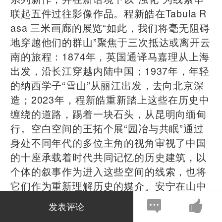
联起五件过往影像作品。程新皓在Tabula R
asa 三米画廊的展览“如此，我们将毫无阻碍
地穿越他们的群山”聚焦于三次抵达或离开云
南的旅程：1874年，英国通译马嘉理从上海
出发，沿长江穿越内陆中国；1937年，年轻
的纳西学子“雪山”从丽江出发，去向北京深
造；2023年，程新皓重新踏上这些在历史中
缠绕的道路，踢着一块石头，从昆明向缅甸
行。空白空间的王拓个展“园冶与共眠”通过
身处不同年代的多位主角的视角审视了中国
的十座承载着时代共同记忆的历史建筑，以
个体的叙事作为进入这些空间的线索，也将
它们作为重新理解历史的媒介。安宁在山中
天艺术中心的展览“龟壳”始于一次关于观看
发表评论
与存在的私密实验，以一段突发的“流离”经