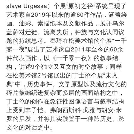
sfaye Urgessa）个展“原初之径”系统呈现了
艺术家自2019年以来的逾60件作品，涵盖绘
画、油彩、素描纸本及文献作品，展开乌尔
盖萨对迁徙、流离失所，种族与文化认同议
题的持续思考。秦琦在松美术馆的个展“一千
零一夜”展出了艺术家自2011年至今的60余
件代表画作，以《一千零一夜》的叙事结
构，讲述9个独立又互文的时空故事；同样
在松美术馆2号馆展出的丁士伦个展“未入
典”中，历史事件、文学原型以及流行文化的
碎片被编织进复杂而多层的画面结构之中，
丁士伦的创作在象征性图像语言与叙事结构
上受到丰子恺、弗朗西斯科·戈雅与胡安·米
罗的启发，并将其实践置于一种跨历史、跨
文化的对话之中。