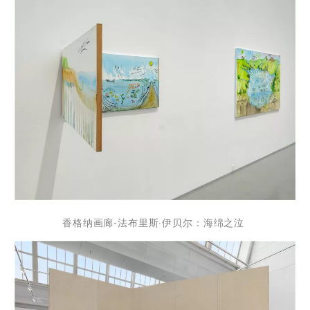
香格纳画廊-法布里斯·伊贝尔：海绵之泣