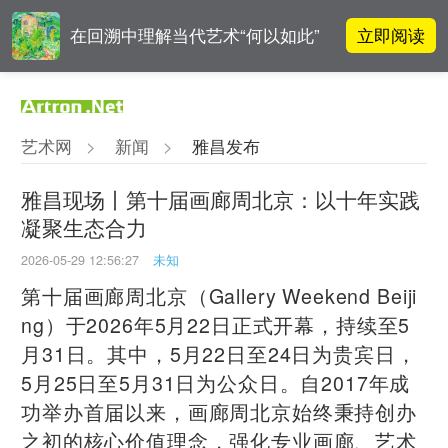
立即阅读
在回溯中理解当代艺术“何以如此”
对话 | “道法自然” 范一夫山水中的
立即阅读
破界与归真
艺术网
>
新闻
>
雅昌发布
对话 | 在开放和自由中确立艺术价
立即阅读
值
雅昌现场丨第十届画廊周北京：以十年实践
凝聚生态合力
立即阅读
“纤维”提问2022：存在何“缓”？
2026-05-29 12:56:27
未知
第十届画廊周北京（Gallery Weekend Beiji
ng）于2026年5月22日正式开幕，持续至5
月31日。其中，5月22日至24日为贵宾日，
5月25日至5月31日为公众日。自2017年成
功举办首届以来，画廊周北京始终秉持创办
之初的核心价值理念，强化专业画廊、艺术