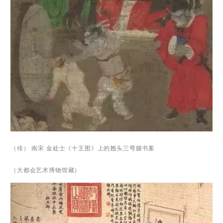
（传） 南宋 金处士《十王图》上的翘头三弯腿书案
（大都会艺术博物馆藏）