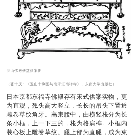
径山佛殿僧堂供案图
（张十庆：《五山十刹图与南宋江南禅寺》，东南大学出版社）
日本京都东福寺佛殿存有宋式供案实物，更
为直观，翘头高大竖立，长长的吊头下置透
雕卷草纹角牙。高束腰中，由横竖枨分为长
条小框，上一下三的，枨为格肩榫。小框内
装心板上雕卷草纹。腿上部为直腿，成为束