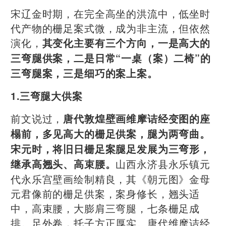
宋辽金时期，在完全高坐的洪流中，低坐时
代产物的栅足案式微，成为非主流，但依然
演化，
其变化主要有三个方向，一是高大的
三弯腿供案，二是日常“一桌（案）二椅”的
三弯腿案，三是细巧的案上案。
1.三弯腿大供案
前文说过，
唐代敦煌壁画维摩诘经变图的座
榻前，多见高大的栅足供案，腿为两弯曲。
宋元时，将旧日栅足案腿足发展为三弯形，
山西永济县永乐镇元
继承高翘头、高束腰。
代永乐宫壁画绘制精良，其《朝元图》金母
元君像前的栅足供案，案身修长，翘头适
中，高束腰，大膨肩三弯腿，七条栅足成
排。足外卷，托子方正厚实。唐代维摩诘经