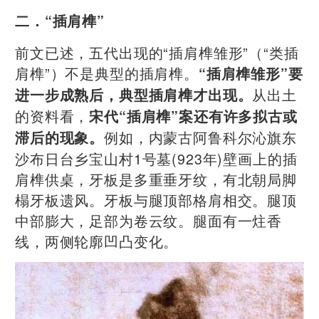
二．“插肩榫”
前文已述，五代出现的“插肩榫雏形”（“类插
肩榫”）不是典型的插肩榫。
“插肩榫雏形”要
从出土
进一步成熟后，典型插肩榫才出现。
的资料看，
宋代“插肩榫”案还有许多拟古或
例如，内蒙古阿鲁科尔沁旗东
滞后的现象。
沙布日台乡宝山村1号墓(923年)壁画上的插
肩榫供桌，牙板是多重垂牙纹，有北朝局脚
榻牙板遗风。牙板与腿顶部格肩相交。腿顶
中部膨大，足部为卷云纹。腿面有一炷香
线，两侧轮廓凹凸变化。