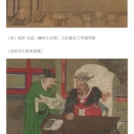
（传）南宋 马远《豳风七月图》上的翘头三弯腿书案
（克利夫兰美术馆藏）