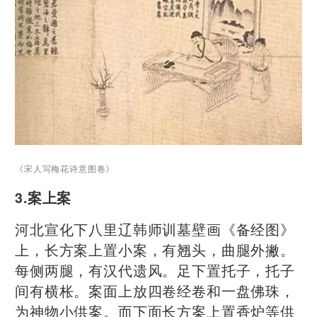
《宋人写梅花诗意图卷》
3.案上案
河北宣化下八里辽韩师训墓壁画《备经图》
上，长方案上置小案，有翘头，曲腿外撇。
每侧两腿，有汉代遗风。足下置托子，托子
间有横枨。案面上放四卷经卷和一盘佛珠，
为神物小供案。而下面长方案上置香炉等供