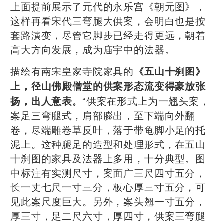
上面提前展示了元代的永乐宫《朝元图》，
这样再看宋代三弯腿大供案，会明白也是按
套路演变，尽管它脚步已经走得更远，朝着
高大方向发展，成为庙宇中的法器。
描绘有南宋皇家寺院家具的
《五山十刹图》
上，径山佛殿僧堂的供案形态流变得豪放张
“供案在形式上为一翘头案，
扬，出人意表。
案足三弯腿式，肩部膨出，至下端向外翻
卷，尽端雕卷草反叶，落于带龟脚小足的托
泥上。这种腿足的造型和处理形式，在五山
十刹图的家具及法器上多用，十分典型。图
中标注有实测尺寸，案面广三尺四寸五分，
长一丈七尺一寸三分，板心厚三寸五分，可
见此案尺度巨大。另外，案头翘一寸五分，
厚三寸，足二尺六寸，厚四寸，供案三弯腿