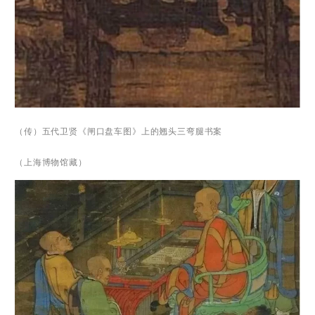
（传）五代卫贤《闸口盘车图》上的翘头三弯腿书案
（上海博物馆藏）