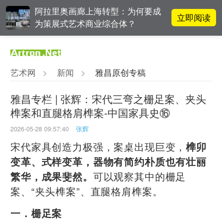
阿拉里奥画廊上海转型：为何要成
立即阅读
为策展式艺术商业综合体？
吕晓：北京画院两个中心十年 跨学
立即阅读
科带来齐白石研究新突破
艺术网
>
新闻
>
雅昌原创专稿
立即阅读
翟莫梵：绘画少年的广阔天空
雅昌专栏 | 张辉：宋代三弯之栅足案、夹头
榫案和直腿格肩榫案-中国家具史⑯
OCAT上海馆：参与构建上海艺术生
立即阅读
态的十年
2026-05-28 09:57:40
张辉
宋代家具创造力极强，案桌出现巨变，
榫卯
变革、式样变革，器物有简约朴质也有壮丽
可以观察其中的栅足
繁华，成果斐然。
案、“夹头榫案”、直腿格肩榫案。
一．栅足案