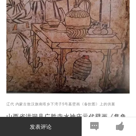
辽代 内蒙古敖汉旗南塔乡下湾子5号墓壁画《备饮图》上的供案
山西省洪洞县广胜寺水神庙元代壁画《售鱼
图》上，插肩榫案左右腿间，置有双罗锅
发表评论
枨。