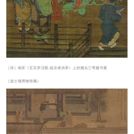
（传）南宋《五百罗汉图·战没者供养》上的翘头三弯腿书案
（波士顿博物馆藏）