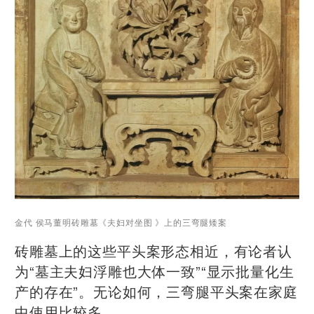
金代 侯马董明砖雕墓《夫妇对坐图 》上的三弯腿矮案
砖雕墓上的这些平头案形态相近，有论者认
为“墓主夫妇浮雕也大体一致”“显示批量化生
产的存在”。无论如何，三弯腿平头案在家庭
中使用比较多。