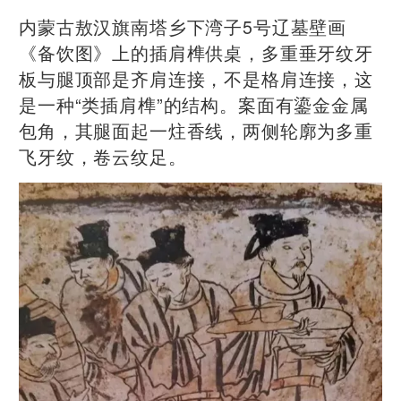
内蒙古敖汉旗南塔乡下湾子5号辽墓壁画
《备饮图》上的插肩榫供桌，多重垂牙纹牙
板与腿顶部是齐肩连接，不是格肩连接，这
是一种“类插肩榫”的结构。案面有鎏金金属
包角，其腿面起一炷香线，两侧轮廓为多重
飞牙纹，卷云纹足。