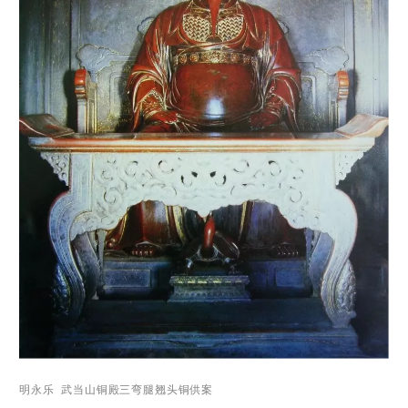
明永乐 武当山铜殿三弯腿翘头铜供案