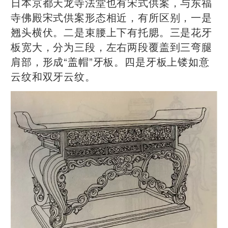
日本京都天龙寺法堂也有宋式供案，与东福
寺佛殿宋式供案形态相近，有所区别，一是
翘头横伏。二是束腰上下有托腮。三是花牙
板宽大，分为三段，左右两段覆盖到三弯腿
肩部，形成“盖帽”牙板。四是牙板上镂如意
云纹和双牙云纹。