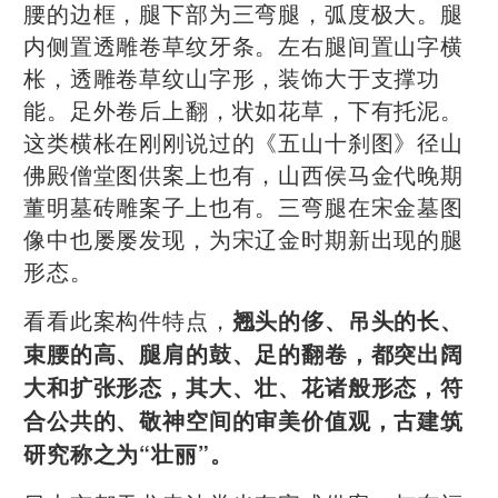
腰的边框，腿下部为三弯腿，弧度极大。腿
内侧置透雕卷草纹牙条。左右腿间置山字横
枨，透雕卷草纹山字形，装饰大于支撑功
能。足外卷后上翻，状如花草，下有托泥。
这类横枨在刚刚说过的《五山十刹图》径山
佛殿僧堂图供案上也有，山西侯马金代晚期
董明墓砖雕案子上也有。三弯腿在宋金墓图
像中也屡屡发现，为宋辽金时期新出现的腿
形态。
看看此案构件特点，
翘头的侈、吊头的长、
束腰的高、腿肩的鼓、足的翻卷，都突出阔
大和扩张形态，其大、壮、花诸般形态，符
合公共的、敬神空间的审美价值观，古建筑
研究称之为“壮丽”。