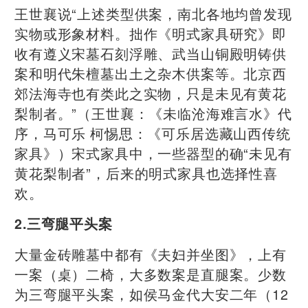
王世襄说“上述类型供案，南北各地均曾发现
实物或形象材料。拙作《明式家具研究》即
收有遵义宋墓石刻浮雕、武当山铜殿明铸供
案和明代朱檀墓出土之杂木供案等。北京西
郊法海寺也有类此之实物，只是未见有黄花
梨制者。”（王世襄：《未临沧海难言水》代
序，马可乐 柯惕思：《可乐居选藏山西传统
家具》）宋式家具中，一些器型的确“未见有
黄花梨制者”，后来的明式家具也选择性喜
欢。
2.三弯腿平头案
大量金砖雕墓中都有《夫妇并坐图》，上有
一案（桌）二椅，大多数案是直腿案。少数
为三弯腿平头案，如侯马金代大安二年（12