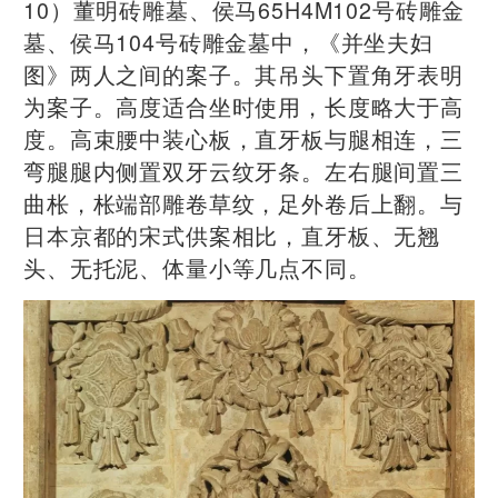
10）董明砖雕墓、侯马65H4M102号砖雕金
墓、侯马104号砖雕金墓中，《并坐夫妇
图》两人之间的案子。其吊头下置角牙表明
为案子。高度适合坐时使用，长度略大于高
度。高束腰中装心板，直牙板与腿相连，三
弯腿腿内侧置双牙云纹牙条。左右腿间置三
曲枨，枨端部雕卷草纹，足外卷后上翻。与
日本京都的宋式供案相比，直牙板、无翘
头、无托泥、体量小等几点不同。