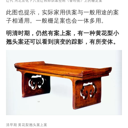
辽代 河北宣化下八里辽
韩师训墓壁画《备经图》上的栅足案
此图也提示，实际家用供案与一般用途的案
子相通用。一般栅足案也会一体多用。
明清时期，仍然有案上案，有一种黄花梨小
翘头案还可以看到演变的踪影，有所变体。
清早期 黄花梨翘头案上案