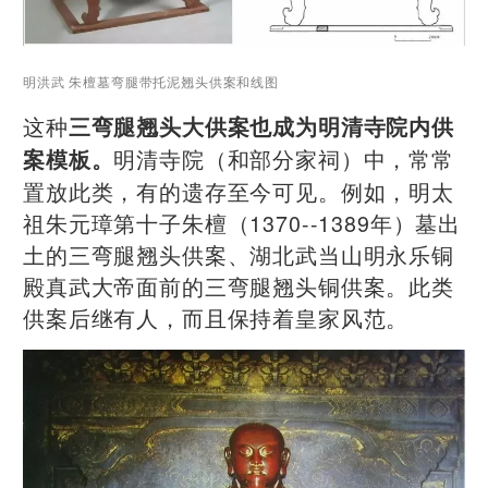
明洪武 朱檀墓弯腿带托泥翘头供案和线图
这种
三弯腿翘头大供案也成为明清寺院内供
明清寺院（和部分家祠）中，常常
案模板。
置放此类，有的遗存至今可见。例如，明太
祖朱元璋第十子朱檀（1370--1389年）墓出
土的三弯腿翘头供案、湖北武当山明永乐铜
殿真武大帝面前的三弯腿翘头铜供案。此类
供案后继有人，而且保持着皇家风范。