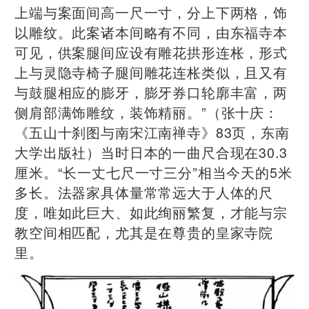
上端与案面间高一尺一寸，分上下两格，饰
以雕纹。此案诸本间略有不同，由东福寺本
可见，供案腿间应设有雕花拱形连枨，形式
上与灵隐寺椅子腿间雕花连枨类似，且又有
与鼓腿相应的膨牙，膨牙券口轮廓丰富，两
侧肩部满饰雕纹，装饰精丽。”（张十庆：
《五山十刹图与南宋江南禅寺》83页，东南
大学出版社）当时日本的一曲尺合现在30.3
厘米。“长一丈七尺一寸三分”相当今天的5米
多长。法器家具体量常常远大于人体的尺
度，唯如此巨大、如此绚丽繁复，才能与宗
教空间相匹配，尤其是在尊贵的皇家寺院
里。