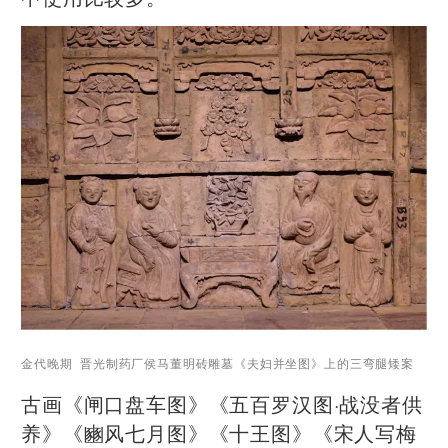
金代晚期 晋光制药厂侯马董明砖雕墓《夫妇并坐图》上的三弯腿矮案
古画《闸口盘车图》《五百罗汉图·战没者供
养》《豳风七月图》《十王图》《宋人写梅