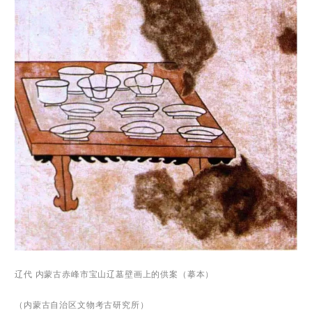
辽代 内蒙古赤峰市宝山辽墓壁画上的供案（摹本）
（内蒙古自治区文物考古研究所）