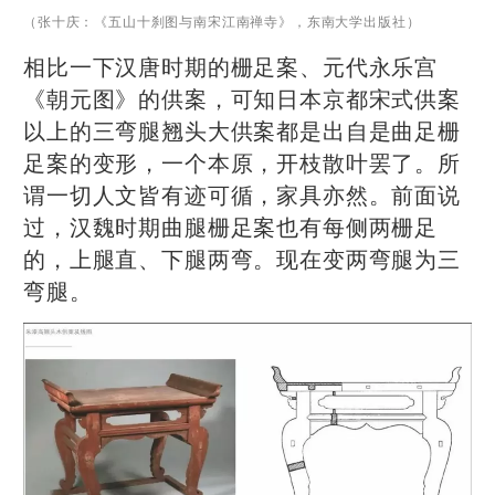
（张十庆：《五山十刹图与南宋江南禅寺》，东南大学出版社）
相比一下汉唐时期的栅足案、元代永乐宫
《朝元图》的供案，可知日本京都宋式供案
以上的三弯腿翘头大供案都是出自是曲足栅
足案的变形，一个本原，开枝散叶罢了。所
谓一切人文皆有迹可循，家具亦然。前面说
过，汉魏时期曲腿栅足案也有每侧两栅足
的，上腿直、下腿两弯。现在变两弯腿为三
弯腿。