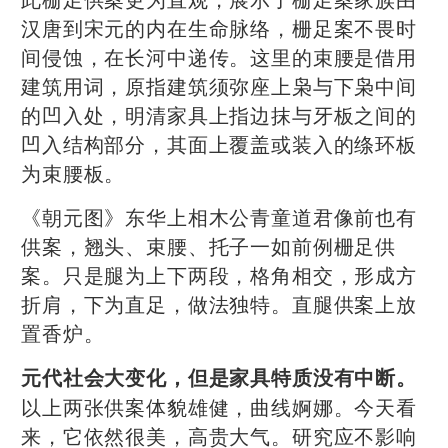
汉唐到宋元的内在生命脉络，栅足案不畏时
间侵蚀，在长河中递传。这里的束腰是借用
建筑用词，原指建筑须弥座上枭与下枭中间
的凹入处，明清家具上指边抹与牙板之间的
凹入结构部分，其面上覆盖或装入的绦环板
为束腰板。
《朝元图》东华上相木公青童道君像前也有
供案，翘头、束腰、托子一如前例栅足供
案。只是腿为上下两段，格角相交，形成方
折肩，下为直足，做法独特。直腿供案上放
置香炉。
元代社会大变化，但是家具特质没有中断。
以上两张供案体貌雄健，曲线婀娜。今天看
来，它依然很美，高贵大气。研究应不影响