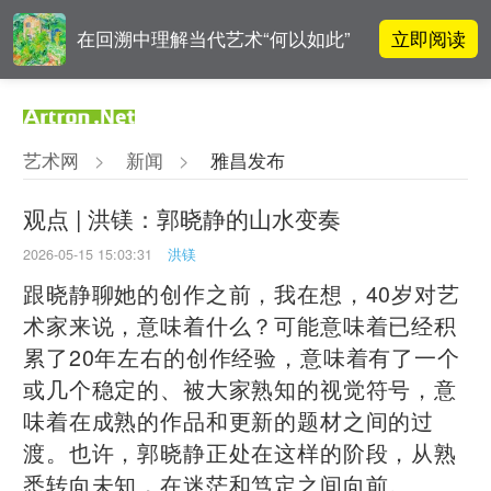
立即阅读
在回溯中理解当代艺术“何以如此”
高孝午作品被盗版至110多国 首次
立即阅读
发起全球维权
艺术网
>
新闻
>
雅昌发布
雅昌指数 | 月度(2025年7月)策展人
立即阅读
影响力榜单
观点 | 洪镁：郭晓静的山水变奏
2026-05-15 15:03:31
洪镁
吕晓：北京画院两个中心十年 跨学
立即阅读
科带来齐白石研究新突破
跟晓静聊她的创作之前，我在想，40岁对艺
术家来说，意味着什么？可能意味着已经积
累了20年左右的创作经验，意味着有了一个
或几个稳定的、被大家熟知的视觉符号，意
味着在成熟的作品和更新的题材之间的过
渡。也许，郭晓静正处在这样的阶段，从熟
悉转向未知，在迷茫和笃定之间向前。