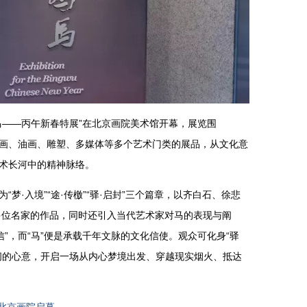
为马——丙午新春特展”在北京画院美术馆开幕，展览围
国画、油画、雕塑、多媒体等多个艺术门类的展品，从文化意
艺术长河中的精神脉络。
“梦·入境”“途·传檄”“驿·启封”三个篇章，以齐白石、徐悲
多位名家的作品，同时还引入当代艺术家对马的表现与阐
”，而“马”便是承载千年文脉的文化信使。观众可化身“驿
墨间的心意，开启一场从内心梦境出发、穿越现实烟火、抵达