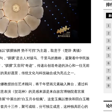
排
新
1
2
3
4
年春晚以“骐骥驰骋 势不可挡”为主题，取意于《楚辞·离骚》
5
一句，“骐骥”是古人对骏马、千里马的雅称，凝聚着中华民族
6
，“骐骥”又音同“奇迹”，传递出创造奇迹的决心和一往无前
7
冀的美好愿景，传统文化与科技融合成为亮点之一。
8
沙娜教授担任艺术顾问，将千年壁画元素融入舞台，通过科
9
创意表演《贺花神》的灵感来源是来自故宫博物院斋宫展
特展”中展出的“白玉月令组佩”。这套玉佩以整块和田白玉雕
论
一套共十三件，聚可成组，分可独立成意，这种独具匠心的