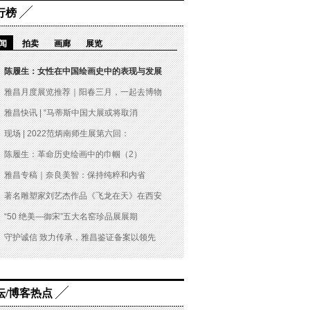
行榜
闻
拍卖
画廊
展览
陈履生：女性在中国绘画史中的表现与发展
雅昌月度展览推荐｜阳春三月，一起去博物
雅昌快讯 | “马蒂斯中国大展或将取消
现场 | 2022范炳南师生展第六回：
陈履生：革命历史绘画中的巾帼（2）
雅昌专稿｜奈良美智：保持纯粹和内省
著名雕塑家刘艺杰作品《飞龙在天》在西安
“50 绝美—御宋”五大名窑珍品展展期
守护诚信 致力传承，雅昌鉴证备案以领先
坛/博客热点