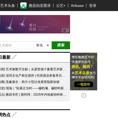
艺术头条
雅昌拍卖图录
云艺+
Artbase
登录
搜索
资讯
日最新
新闻
]
艺术家数字文献｜从梁世雄个案看艺术家艺术数字文献的重要性和紧迫性
拍卖
]
深圳文化产权交易所 | 托管易业务集萃共赏 吉光瓷影
画廊
]
意象新生：韩方小型沙龙展登陆新加坡
展览
]
现场｜“拓展正当时——穆昉澜、穆昉昀新帛画艺术展”在京展出
观点
]
雅昌专栏 | 唐利伟：2026年内地春拍钟表市场观察 赛道重构、圈层分化与收藏逻辑迭代
周热点