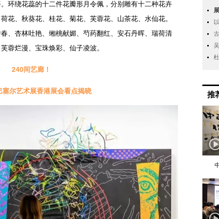
平。环绕花蕊的十二件花瓣形月令佩，分别雕有十二种花卉
、荷花、秋葵花、桂花、菊花、芙蓉花、山茶花、水仙花。
传春、杏林吐艳、缃桃献媚、芍药翻红、安石丹晖、瑞荷清
、芙蓉烂漫、宝珠焕彩、仙子凌波。
240间艺廊！
 年巴塞尔艺术展香港展会看点揭晓
推