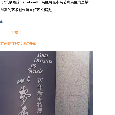
策展角落”（Kabinett）展区将在参展艺廊展位内呈献35
史时期的艺术创作与当代艺术实践。
晓
大展！
京画院“
以梦为马
”开幕