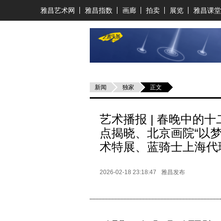
雅昌艺术网
雅昌指数
画廊
拍卖
展览
雅昌课堂
新闻
独家
正文
艺术播报 | 春晚中的
点揭晓、北京画院“以
术特展、蓝骑士上海代
2026-02-18 23:18:47
雅昌发布