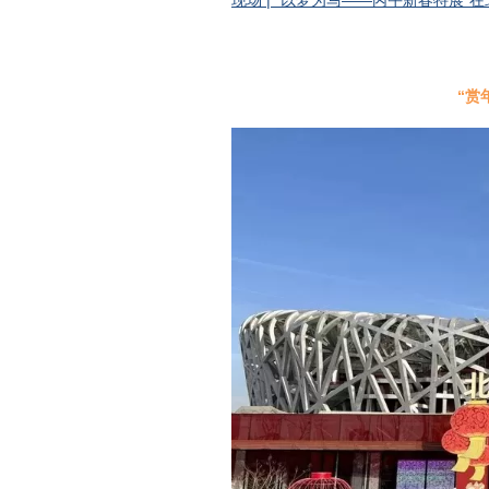
现场 | “以梦为马——丙午新春特展”
“赏