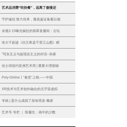
艺术品消费“吃快餐”，远离了傲慢还
守护诚信 致力传承，雅昌鉴证备案以领
央视3·15曝光疯狂的翡翠直播间：古玩
张大千剧迹《仿王希孟千里江山图》睽
“写实主义与超现实主义的对话--孙家
佳士得纽约亚洲艺术周 | 重要大理国铜
Poly-Online丨“春意”上线——中国
XR技术与艺术创作融合的元宇宙虚拟
专稿 | 是什么成就了加埃塔诺·佩谢
艺术号·专栏 ｜ 陈履生：画中的少数