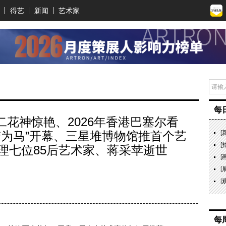
得艺
新闻
艺术家
每
十二花神惊艳、2026年香港巴塞尔看
梦为马”开幕、三星堆博物馆推首个艺
[
[
理七位85后艺术家、蒋采苹逝世
[
[
[
每