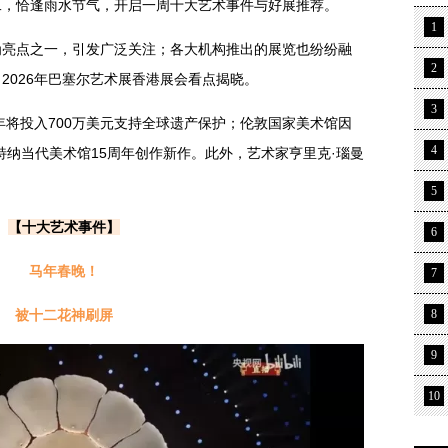
初二，恰逢雨水节气，开启一周十大艺术事件与好展推荐。
1
为亮点之一，引发广泛关注；各大机构推出的展览也纷纷融
2
2026年巴塞尔艺术展香港展会看点揭晓。
3
年将投入700万美元支持全球遗产保护；伦敦国家美术馆因
4
特纳当代美术馆15周年创作新作。此外，艺术家亨里克·瑙曼
5
【十大艺术事件】
6
马年春晚！
7
被十二花神刷屏
8
9
10