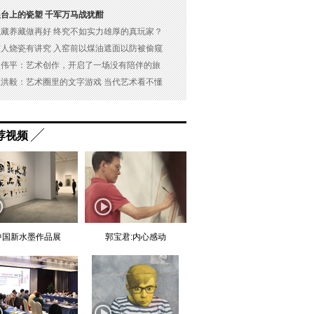
展台上的瓷塑 千军万马战犹酣
以藏养藏做再好 终究不如实力雄厚的真玩家？
古人烧瓷有讲究 入窑前以煤油遮面以防被偷窥
吴伟平：艺术创作，开启了一场没有陪伴的旅
杜洪毅：艺术圈里的文字游戏 当代艺术看不懂
荐视频
中国新水墨作品展
郭宝君:内心感动