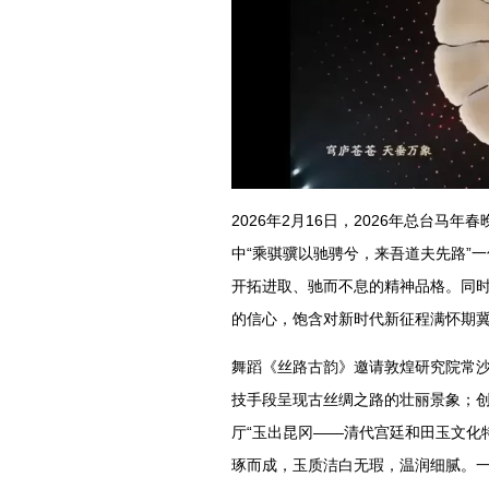
2026年2月16日，2026年总台马
中“乘骐骥以驰骋兮，来吾道夫先路”
开拓进取、驰而不息的精神品格。同时
的信心，饱含对新时代新征程满怀期
舞蹈《丝路古韵》邀请敦煌研究院常
技手段呈现古丝绸之路的壮丽景象；
厅“玉出昆冈——清代宫廷和田玉文化
琢而成，玉质洁白无瑕，温润细腻。