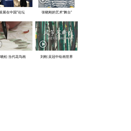
“策展在中国”论坛
张晓刚的艺术“舞台”
晓松:当代花鸟画
刘刚:吴冠中绘画世界