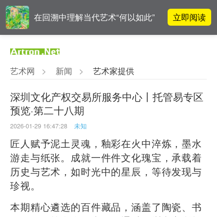
立即阅读
在回溯中理解当代艺术“何以如此”
高孝午作品被盗版至110多国 首次
立即阅读
发起全球维权
艺术网
>
新闻
>
艺术家提供
吕晓：北京画院两个中心十年 跨学
立即阅读
科带来齐白石研究新突破
深圳文化产权交易所服务中心丨托管易专区
预览·第二十八期
OCAT上海馆：参与构建上海艺术生
立即阅读
态的十年
2026-01-29 16:47:28
未知
匠人赋予泥土灵魂，釉彩在火中淬炼，墨水
游走与纸张。成就一件件文化瑰宝，承载着
历史与艺术，如时光中的星辰，等待发现与
珍视。
本期精心遴选的百件藏品，涵盖了陶瓷、书