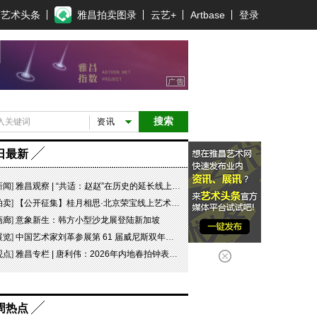
艺术头条
雅昌拍卖图录
云艺+
Artbase
登录
搜索
资讯
日最新
新闻
]
雅昌观察 | “共适：赵赵”在历史的延长线上，探寻可能
拍卖
]
【公开征集】桂月相思·北京荣宝线上艺术品拍卖会
画廊
]
意象新生：韩方小型沙龙展登陆新加坡
展览
]
中国艺术家刘革参展第 61 届威尼斯双年展坦桑尼亚国家馆特别项目“日记 #07 此即象征！”
观点
]
雅昌专栏 | 唐利伟：2026年内地春拍钟表市场观察 赛道重构、圈层分化与收藏逻辑迭代
周热点