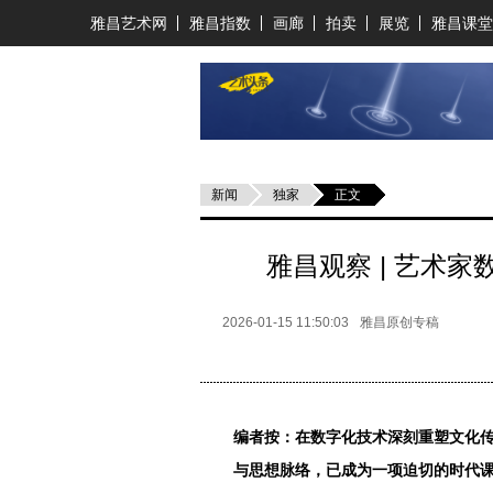
雅昌艺术网
雅昌指数
画廊
拍卖
展览
雅昌课堂
新闻
独家
正文
雅昌观察 | 艺术
2026-01-15 11:50:03
雅昌原创专稿
编者按：
在数字化技术深刻重塑文化
与思想脉络，已成为一项迫切的时代课