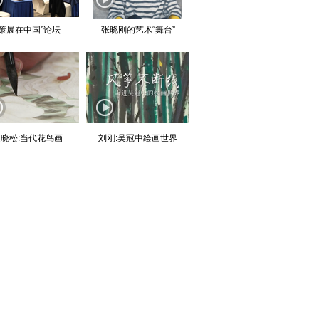
“策展在中国”论坛
张晓刚的艺术“舞台”
晓松:当代花鸟画
刘刚:吴冠中绘画世界