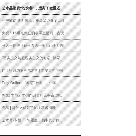
艺术品消费“吃快餐”，远离了傲慢还
守护诚信 致力传承，雅昌鉴证备案以领
央视3·15曝光疯狂的翡翠直播间：古玩
张大千剧迹《仿王希孟千里江山图》睽
“写实主义与超现实主义的对话--孙家
佳士得纽约亚洲艺术周 | 重要大理国铜
Poly-Online丨“春意”上线——中国
XR技术与艺术创作融合的元宇宙虚拟
专稿 | 是什么成就了加埃塔诺·佩谢
艺术号·专栏 ｜ 陈履生：画中的少数