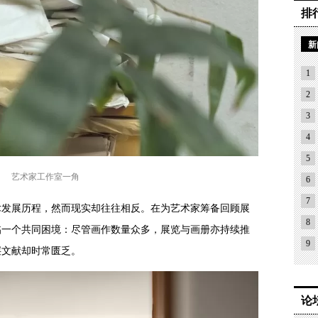
排
新
1
2
3
4
5
艺术家工作室一角
6
7
术发展历程，然而现实却往往相反。在为艺术家筹备回顾展
8
临一个共同困境：尽管画作数量众多，展览与画册亦持续推
9
层文献却时常匮乏。
论