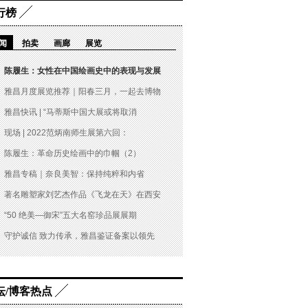
行榜
闻
拍卖
画廊
展览
陈履生：女性在中国绘画史中的表现与发展
雅昌月度展览推荐｜阳春三月，一起去博物
雅昌快讯 | “马蒂斯中国大展或将取消
现场 | 2022范炳南师生展第六回：
陈履生：革命历史绘画中的巾帼（2）
雅昌专稿｜奈良美智：保持纯粹和内省
著名雕塑家刘艺杰作品《飞龙在天》在西安
“50 绝美—御宋”五大名窑珍品展展期
守护诚信 致力传承，雅昌鉴证备案以领先
坛/博客热点