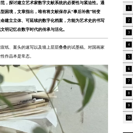
示范，探讨建立艺术家数字文献系统的必要性与紧迫性。通
1
型困境，文章指出，唯有将文献保存从“事后补救”转变
生命建立立体、可延续的数字化档案，方能为艺术史的书写
2
现文明记忆在数字时代的传承与活化。
3
4
的宣纸、案头的速写以及墙上层层叠叠的试墨稿。对国画家
验性作品本是常态。
5
6
7
8
9
10