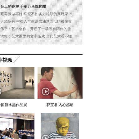
展台上的瓷塑 千军万马战犹酣
以藏养藏做再好 终究不如实力雄厚的真玩家？
古人烧瓷有讲究 入窑前以煤油遮面以防被偷窥
吴伟平：艺术创作，开启了一场没有陪伴的旅
杜洪毅：艺术圈里的文字游戏 当代艺术看不懂
荐视频
中国新水墨作品展
郭宝君:内心感动