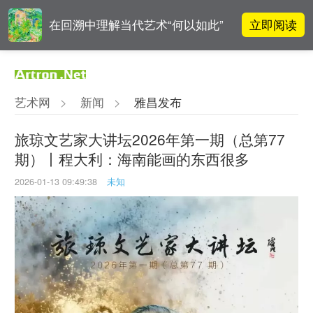
立即阅读
在回溯中理解当代艺术“何以如此”
雅昌指数 | 月度(2025年7月)策展人
立即阅读
影响力榜单
艺术网
>
新闻
>
雅昌发布
阿拉里奥画廊上海转型：为何要成
立即阅读
为策展式艺术商业综合体？
旅琼文艺家大讲坛2026年第一期（总第77
期）丨程大利：海南能画的东西很多
吕晓：北京画院两个中心十年 跨学
立即阅读
科带来齐白石研究新突破
2026-01-13 09:49:38
未知