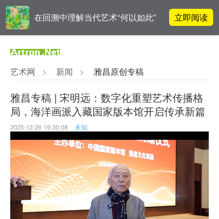
立即阅读
在回溯中理解当代艺术“何以如此”
对话 | “道法自然” 范一夫山水中的
立即阅读
破界与归真
艺术网
>
新闻
>
雅昌原创专稿
李铁夫冯钢百领衔 作为群体的早期
立即阅读
粤籍留美艺术家
雅昌专稿 | 宋明远：数字化重塑艺术传播格
局，海洋画派入藏国家版本馆开启传承新篇
吕晓：北京画院两个中心十年 跨学
立即阅读
科带来齐白石研究新突破
2025-12-26 19:30:08
未知