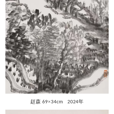
赵森
×
年
69
34cm 2024