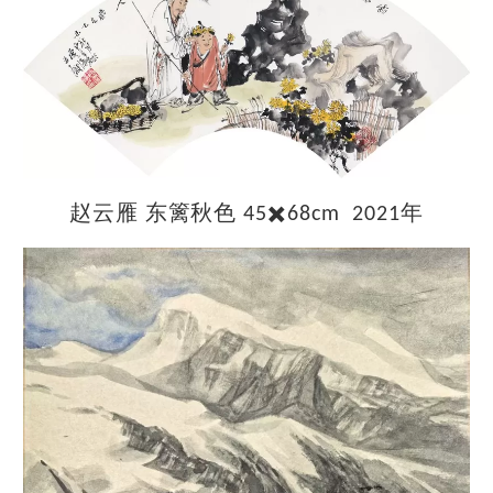
赵云雁
东篱秋色
✖
年
45
️68cm 2021