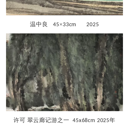
温中良
×
45
33cm 2025
许可
翠云廊记游之一
年
45x68cm 2025