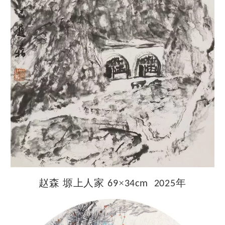
赵森
塬上人家
×
年
69
34cm 2025