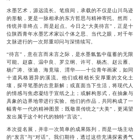
水墨艺术，源远流长。笔痕间，承载的不仅是山川鸟迹
的形貌，更是一脉相承的东方哲思与精神寄托。然而，
传统并非终点，而是起点。今日之“大美待言”，正是十
位陕西青年水墨艺术家以个体之思、当代之眼，对千年
文脉进行的一次郑重叩问与深情续写。
“待言”，意在言而未言之际，是水墨氤氲中蕴蓄的无限
可能。赵森、温中良、罗立纲、许可、杨杰、赵云雁、
杨广涛、张迪、海竟瑞、渭华——十位青年画家，如同
十道风格迥异的溪流。他们或根植长安厚重的文化土
壤，探寻笔墨的古意新解；或直面当下生活，将现代人
的情感与焦虑凝结于宣纸之上；或解构形式，在抽象与
具象的边界地带进行实验。他们的作品，共同构成了一
幅青年一代的精神图景：既敬畏传统之“大美”，更渴望
发出属于这个时代的独特“言说”。
本次提名展，并非一次简单的成果陈列，而是一场主动
的“发言”与“对话”。我们期待，透过这些充满探索勇气