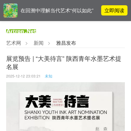
立即阅读
在回溯中理解当代艺术“何以如此”
张瀚文：以物质媒介具象化精神世
立即阅读
界
艺术网
>
新闻
>
雅昌发布
吕晓：北京画院两个中心十年 跨学
立即阅读
科带来齐白石研究新突破
展览预告 | “大美待言” 陕西青年水墨艺术提
名展
OCAT上海馆：参与构建上海艺术生
立即阅读
态的十年
2025-12-12 23:03:21
未知