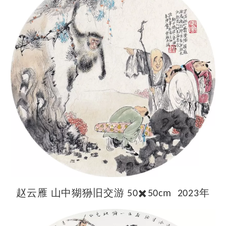
赵云雁
山中猢狲旧交游
✖
年
50
️50cm 2023