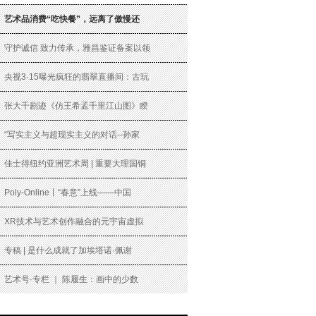
艺术品消费“吃快餐”，远离了傲慢还
守护诚信 致力传承，雅昌鉴证备案以领
央视3·15曝光疯狂的翡翠直播间：古玩
张大千剧迹《仿王希孟千里江山图》睽
“写实主义与超现实主义的对话--孙家
佳士得纽约亚洲艺术周 | 重要大理国铜
Poly-Online丨“春意”上线——中国
XR技术与艺术创作融合的元宇宙虚拟
专稿 | 是什么成就了加埃塔诺·佩谢
艺术号·专栏 ｜ 陈履生：画中的少数