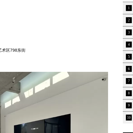
1
2
3
4
术区798东街
5
6
7
8
9
10