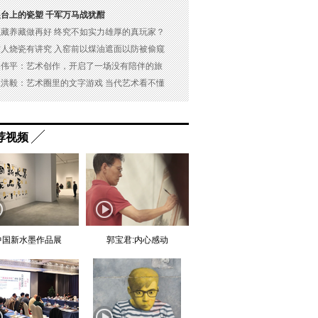
展台上的瓷塑 千军万马战犹酣
以藏养藏做再好 终究不如实力雄厚的真玩家？
古人烧瓷有讲究 入窑前以煤油遮面以防被偷窥
吴伟平：艺术创作，开启了一场没有陪伴的旅
杜洪毅：艺术圈里的文字游戏 当代艺术看不懂
荐视频
中国新水墨作品展
郭宝君:内心感动