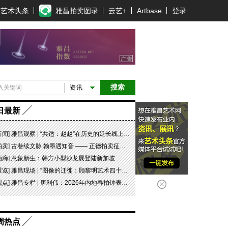
艺术头条
雅昌拍卖图录
云艺+
Artbase
登录
搜索
资讯
日最新
新闻
]
雅昌观察 | “共适：赵赵”在历史的延长线上，探寻可能
拍卖
]
古巷续文脉 翰墨遇知音 —— 正德拍卖征集点挂牌非遗大师工作室
画廊
]
意象新生：韩方小型沙龙展登陆新加坡
展览
]
雅昌现场 | “图像的迁徙：顾黎明艺术四十年” 一场回望与再出发
观点
]
雅昌专栏 | 唐利伟：2026年内地春拍钟表市场观察 赛道重构、圈层分化与收藏逻辑迭代
周热点