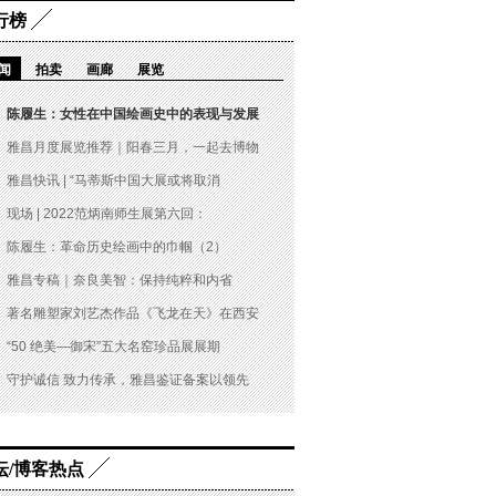
行榜
闻
拍卖
画廊
展览
陈履生：女性在中国绘画史中的表现与发展
雅昌月度展览推荐｜阳春三月，一起去博物
雅昌快讯 | “马蒂斯中国大展或将取消
现场 | 2022范炳南师生展第六回：
陈履生：革命历史绘画中的巾帼（2）
雅昌专稿｜奈良美智：保持纯粹和内省
著名雕塑家刘艺杰作品《飞龙在天》在西安
“50 绝美—御宋”五大名窑珍品展展期
守护诚信 致力传承，雅昌鉴证备案以领先
坛/博客热点