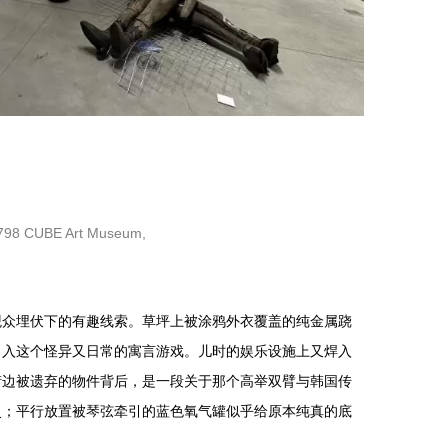
 798 CUBE Art Museum,
观众埋伏下的有趣线索。草坪上被涂鸦外衣覆盖的纯金属跷
引入这个怪异又日常的寓言游戏。儿时的娱乐设施上又焊入
街边被遗弃的物件背后，是一段关于那个高举双臂与韩国传
史；平行放置被琴弦牵引的蓝色氧气罐似乎给原本纯真的底