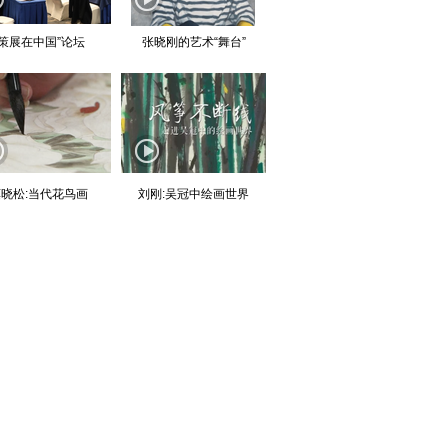
“策展在中国”论坛
张晓刚的艺术“舞台”
晓松:当代花鸟画
刘刚:吴冠中绘画世界