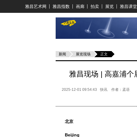
雅昌艺术网
雅昌指数
画廊
拍卖
展览
雅昌课堂
新闻
展览现场
正文
雅昌现场 | 高嘉浦
2025-12-01 09:54:43
快讯
作者：孟语
北京
Beijing