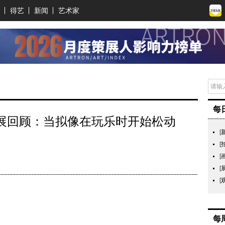
得艺
新闻
艺术家
每
个展回顾：当拟像在玩乐时开始松动
[
[
[
[
[
每