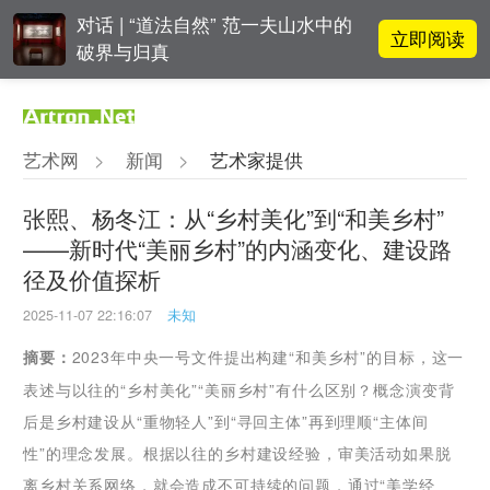
对话 | “道法自然” 范一夫山水中的
立即阅读
破界与归真
阿拉里奥画廊上海转型：为何要成
立即阅读
为策展式艺术商业综合体？
艺术网
>
新闻
>
艺术家提供
李铁夫冯钢百领衔 作为群体的早期
立即阅读
粤籍留美艺术家
张熙、杨冬江：从“乡村美化”到“和美乡村”
——新时代“美丽乡村”的内涵变化、建设路
张瀚文：以物质媒介具象化精神世
立即阅读
径及价值探析
界
2025-11-07 22:16:07
未知
摘要：
2023年中央一号文件提出构建“和美乡村”的目标，这一
表述与以往的“乡村美化”“美丽乡村”有什么区别？概念演变背
后是乡村建设从“重物轻人”到“寻回主体”再到理顺“主体间
性”的理念发展。根据以往的乡村建设经验，审美活动如果脱
离乡村关系网络，就会造成不可持续的问题，通过“美学经