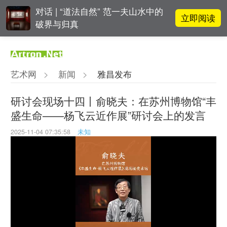
对话 | “道法自然” 范一夫山水中的
立即阅读
破界与归真
对话 | 在开放和自由中确立艺术价
立即阅读
值
艺术网
>
新闻
>
雅昌发布
阿拉里奥画廊上海转型：为何要成
立即阅读
为策展式艺术商业综合体？
研讨会现场十四丨俞晓夫：在苏州博物馆“丰
盛生命——杨飞云近作展”研讨会上的发言
吕晓：北京画院两个中心十年 跨学
立即阅读
科带来齐白石研究新突破
2025-11-04 07:35:58
未知