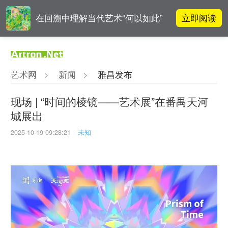
立即阅读
在回溯中理解当代艺术“何以如此”
高孝午作品被盗版至110多国 首次
立即阅读
发起全球维权
艺术网
>
新闻
>
雅昌发布
雅昌指数 | 月度(2025年7月)策展人
立即阅读
影响力榜单
现场 | “时间的棱镜——艺术展”在番禺天河
城展出
对话 | 在开放和自由中确立艺术价
立即阅读
值
2025-10-19 09:28:21
未知