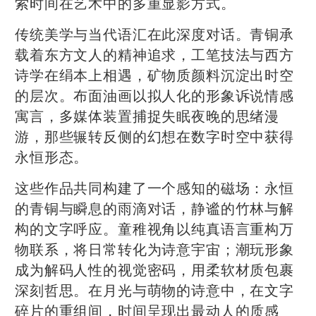
索时间在艺术中的多重显影方式。
传统美学与当代语汇在此深度对话。青铜承
载着东方文人的精神追求，工笔技法与西方
诗学在绢本上相遇，矿物质颜料沉淀出时空
的层次。布面油画以拟人化的形象诉说情感
寓言，多媒体装置捕捉失眠夜晚的思绪漫
游，那些辗转反侧的幻想在数字时空中获得
永恒形态。
这些作品共同构建了一个感知的磁场：永恒
的青铜与瞬息的雨滴对话，静谧的竹林与解
构的文字呼应。童稚视角以纯真语言重构万
物联系，将日常转化为诗意宇宙；潮玩形象
成为解码人性的视觉密码，用柔软材质包裹
深刻哲思。在月光与萌物的诗意中，在文字
碎片的重组间，时间呈现出最动人的质感