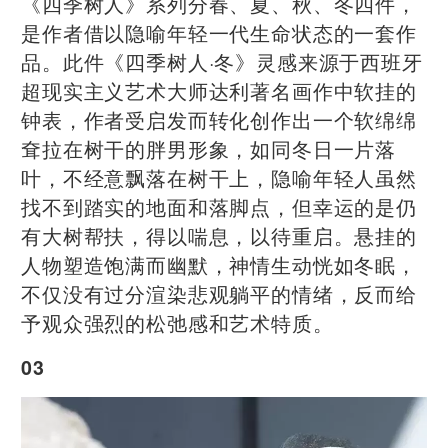
《四季树人》系列分春、夏、秋、冬四件，
是作者借以隐喻年轻一代生命状态的一套作
品。此件《四季树人·冬》灵感来源于西班牙
超现实主义艺术大师达利著名画作中软挂的
钟表，作者受启发而转化创作出一个软绵绵
耷拉在树干的胖男形象，如同冬日一片落
叶，不经意飘落在树干上，隐喻年轻人虽然
找不到踏实的地面和落脚点，但幸运的是仍
有大树帮扶，得以喘息，以待重启。悬挂的
人物塑造饱满而幽默，神情生动恍如冬眠，
不仅没有过分渲染悲观躺平的情绪，反而给
予观众强烈的松弛感和艺术特质。
03