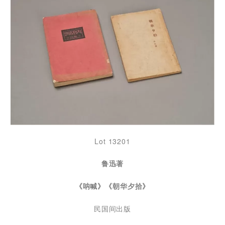
Lot 13201
鲁迅著
《呐喊》《朝华夕拾》
民国间出版