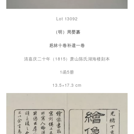
Lot 13092
（明）周婴纂
巵林十卷补遗一卷
清嘉庆二十年（1815）萧山陈氏湖海楼刻本
1函5册
13.5×17.3 cm