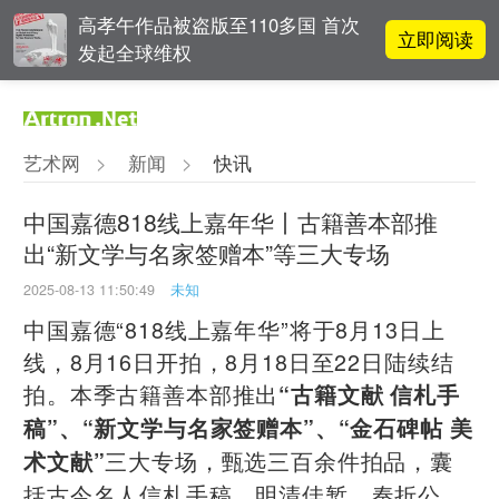
高孝午作品被盗版至110多国 首次
立即阅读
发起全球维权
对话 | “道法自然” 范一夫山水中的
立即阅读
破界与归真
艺术网
>
新闻
>
快讯
OCAT上海馆：参与构建上海艺术生
立即阅读
态的十年
中国嘉德818线上嘉年华丨古籍善本部推
出“新文学与名家签赠本”等三大专场
春雨斋主人房茂梁：“好运气”的90
立即阅读
后古玩经纪人
2025-08-13 11:50:49
未知
中国嘉德“818线上嘉年华”将于8月13日上
线，8月16日开拍，8月18日至22日陆续结
拍。本季古籍善本部推出
“古籍文献 信札手
稿”、“新文学与名家签赠本”、“金石碑帖 美
三大专场，甄选三百余件拍品，囊
术文献”
括古今名人信札手稿、明清佳椠、奏折公