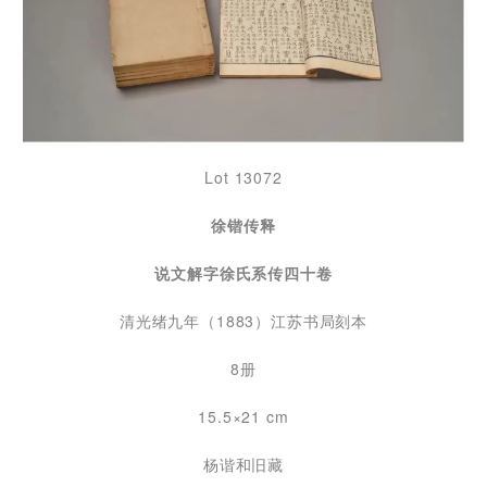
Lot 13072
徐锴传释
说文解字徐氏系传四十卷
清光绪九年（1883）江苏书局刻本
8册
15.5×21 cm
杨谐和旧藏