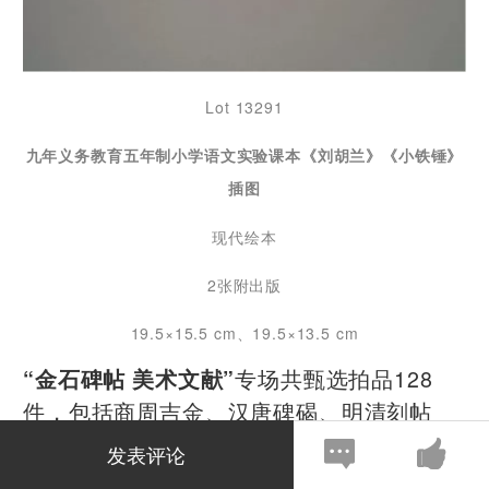
Lot 13291
九年义务教育五年制小学语文实验课本《刘胡兰》《小铁锤》
插图
现代绘本
2张附出版
19.5×15.5 cm、19.5×13.5 cm
专场共甄选拍品128
“金石碑帖 美术文献”
件，包括商周吉金、汉唐碑碣、明清刻帖
等，另有民国间珂罗版等美术文献，品类丰
发表评论
富，可为临池学艺之一助。