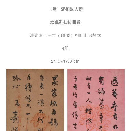
（清）还初道人撰
绘像列仙传四卷
清光绪十三年（1883）扫叶山房刻本
4册
21.5×17.3 cm