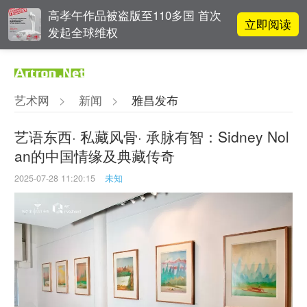
高孝午作品被盗版至110多国 首次
立即阅读
发起全球维权
对话 | “道法自然” 范一夫山水中的
立即阅读
破界与归真
艺术网
>
新闻
>
雅昌发布
阿拉里奥画廊上海转型：为何要成
立即阅读
为策展式艺术商业综合体？
艺语东西· 私藏风骨· 承脉有智：Sidney Nol
an的中国情缘及典藏传奇
李铁夫冯钢百领衔 作为群体的早期
立即阅读
粤籍留美艺术家
2025-07-28 11:20:15
未知