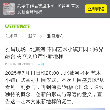
高孝午作品被盗版至110多国 首次
立即阅读
发起全球维权
对话 | “道法自然” 范一夫山水中的
立即阅读
破界与归真
艺术网
>
新闻
>
雅昌发布
对话 | 在开放和自由中确立艺术价
立即阅读
值
雅昌现场 | 北戴河·不同艺术小镇开园：跨界
融合 树立文旅产业新地标
李铁夫冯钢百领衔 作为群体的早期
立即阅读
粤籍留美艺术家
2025-07-13 21:38:50
未知
2025年7月11日晚20:00，北戴河·不同艺术
小镇正式举办开园仪式。本次开园盛典以“从
看见，到参与，再到沸腾”为核心理念，通过
独特的概念、创新的形式与深远的意义，宣
告这一艺术文旅新地标的诞生。