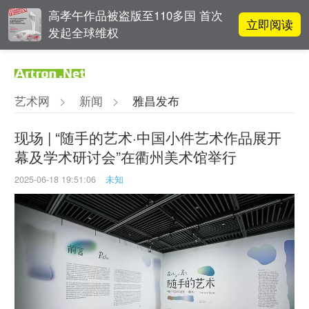
高孝午作品被盗版至110多国 首次
立即阅读
发起全球维权
雅昌指数 | 月度(2025年7月)策展人
立即阅读
影响力榜单
艺术网
>
新闻
>
雅昌发布
阿拉里奥画廊上海转型：为何要成
立即阅读
为策展式艺术商业综合体？
现场 | “随手的艺术·中国小件艺术作品展开
幕及学术研讨会”在衢州美术馆举行
立即阅读
翟莫梵：绘画少年的广阔天空
2025-06-18 19:51:06
未知