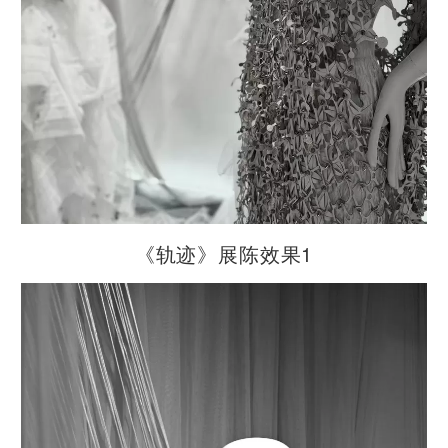
《轨迹》展陈效果1