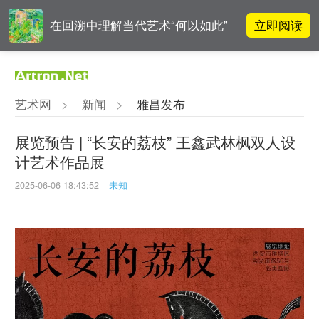
立即阅读
在回溯中理解当代艺术“何以如此”
对话 | 在开放和自由中确立艺术价
立即阅读
值
艺术网
>
新闻
>
雅昌发布
李铁夫冯钢百领衔 作为群体的早期
立即阅读
粤籍留美艺术家
展览预告 | “长安的荔枝” 王鑫武林枫双人设
计艺术作品展
立即阅读
翟莫梵：绘画少年的广阔天空
2025-06-06 18:43:52
未知