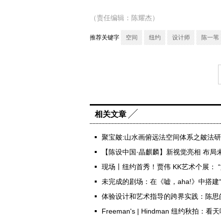
（责任编辑：陈耀杰）
推荐关键字
空间
纽约
设计师
陈一苇
相关文章
聚宝皴:山水画俯远法空间体系之皴法
【陈设中国·晶麒麟】新视觉亮相 布局
现场丨纽约首秀！贾伟 KK艺术个展： 
未完成的剧场：在《嘘，aha!》中搭建
体验设计和艺术指导的跨界实践：陈思
Freeman's | Hindman 纽约秋