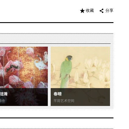
收藏
分享
涟漪
春晴
精舍
芊荷艺术空间