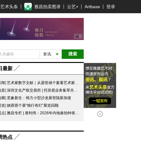
艺术头条
雅昌拍卖图录
云艺+
Artbase
登录
搜索
资讯
日最新
新闻
]
艺术家数字文献｜从梁世雄个案看艺术家艺术数字文献的重要性和紧迫性
拍卖
]
深圳文化产权交易所 | 托管易业务集萃共赏 吉光瓷影
画廊
]
意象新生：韩方小型沙龙展登陆新加坡
展览
]
姚蓉蓉个展“独行有灯”展览回顾
观点
]
雅昌专栏 | 唐利伟：2026年内地春拍钟表市场观察 赛道重构、圈层分化与收藏逻辑迭代
周热点