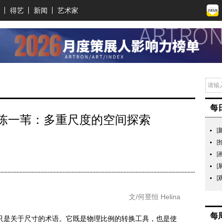
得艺
新闻
艺术家
每
陈一苇：多重尺度的空间探索
[
[
[
[
[
文/何昱恒 Helina
每
并不只是关于尺寸的术语。它既是物理比例的转换工具，也是使