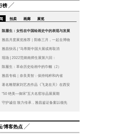
行榜
闻
拍卖
画廊
展览
陈履生：女性在中国绘画史中的表现与发展
雅昌月度展览推荐｜阳春三月，一起去博物
雅昌快讯 | “马蒂斯中国大展或将取消
现场 | 2022范炳南师生展第六回：
陈履生：革命历史绘画中的巾帼（2）
雅昌专稿｜奈良美智：保持纯粹和内省
著名雕塑家刘艺杰作品《飞龙在天》在西安
“50 绝美—御宋”五大名窑珍品展展期
守护诚信 致力传承，雅昌鉴证备案以领先
坛/博客热点