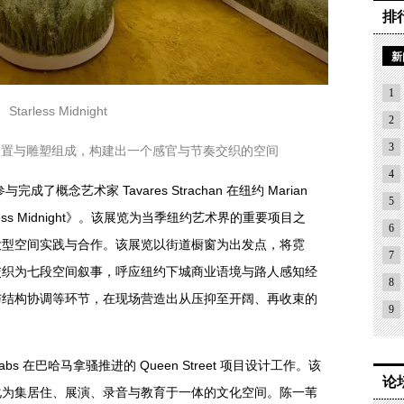
排
新
1
Starless Midnight
2
3
装置与雕塑组成，构建出一个感官与节奏交织的空间
4
了概念艺术家 Tavares Strachan 在纽约 Marian
5
tarless Midnight》。该展览为当季纽约艺术界的重要项目之
6
大型空间实践与合作。该展览以街道橱窗为出发点，将霓
7
交织为七段空间叙事，呼应纽约下城商业语境与路人感知经
8
与结构协调等环节，在现场营造出从压抑至开阔、再收束的
9
abs 在巴哈马拿骚推进的 Queen Street 项目设计工作。该
论
化为集居住、展演、录音与教育于一体的文化空间。陈一苇