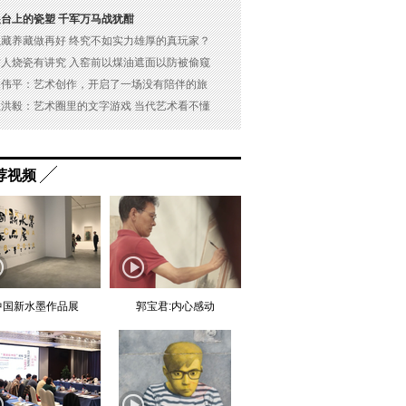
展台上的瓷塑 千军万马战犹酣
以藏养藏做再好 终究不如实力雄厚的真玩家？
古人烧瓷有讲究 入窑前以煤油遮面以防被偷窥
吴伟平：艺术创作，开启了一场没有陪伴的旅
杜洪毅：艺术圈里的文字游戏 当代艺术看不懂
荐视频
中国新水墨作品展
郭宝君:内心感动