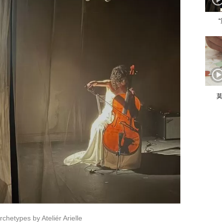
莫
chetypes by Ateliér Arielle