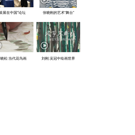
“策展在中国”论坛
张晓刚的艺术“舞台”
晓松:当代花鸟画
刘刚:吴冠中绘画世界