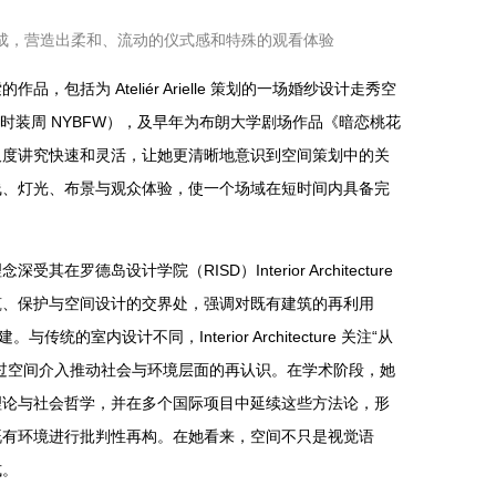
成，营造出柔和、流动的仪式感和特殊的观看体验
包括为 Ateliér Arielle 策划的一场婚纱设计走秀空
婚纱时装周 NYBFW），及早年为布朗大学剧场作品《暗恋桃花
尺度讲究快速和灵活，让她更清晰地意识到空间策划中的关
线、灯光、布景与观众体验，使一个场域在短时间内具备完
罗德岛设计学院（RISD）Interior Architecture
筑、保护与空间设计的交界处，强调对既有建筑的再利用
。与传统的室内设计不同，Interior Architecture 关注“从
过空间介入推动社会与环境层面的再认识。在学术阶段，她
理论与社会哲学，并在多个国际项目中延续这些方法论，形
既有环境进行批判性再构。在她看来，空间不只是视觉语
式。