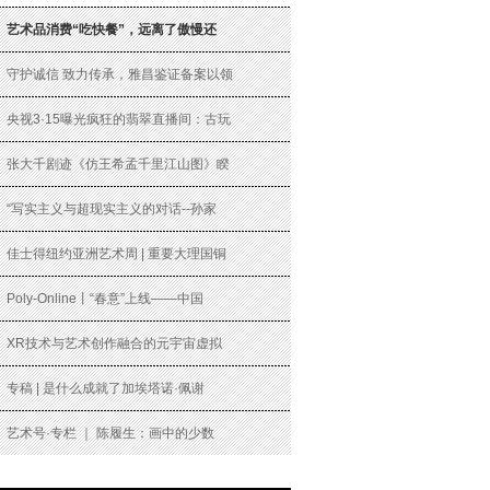
艺术品消费“吃快餐”，远离了傲慢还
守护诚信 致力传承，雅昌鉴证备案以领
央视3·15曝光疯狂的翡翠直播间：古玩
张大千剧迹《仿王希孟千里江山图》睽
“写实主义与超现实主义的对话--孙家
佳士得纽约亚洲艺术周 | 重要大理国铜
Poly-Online丨“春意”上线——中国
XR技术与艺术创作融合的元宇宙虚拟
专稿 | 是什么成就了加埃塔诺·佩谢
艺术号·专栏 ｜ 陈履生：画中的少数