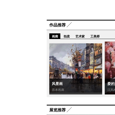
作品推荐
画廊
拍卖
艺术家
工美师
风景画
爱的
原本画廊
汉风
展览推荐