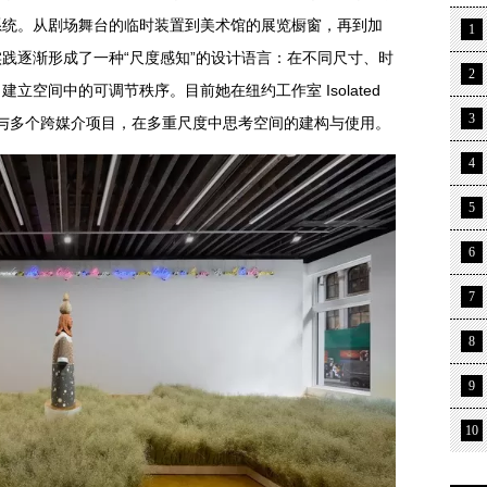
系统。从剧场舞台的临时装置到美术馆的展览橱窗，再到加
1
践逐渐形成了一种“尺度感知”的设计语言：在不同尺寸、时
2
立空间中的可调节秩序。目前她在纽约工作室 Isolated
3
，参与多个跨媒介项目，在多重尺度中思考空间的建构与使用。
4
5
6
7
8
9
10