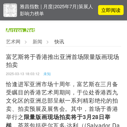
雅昌指数 | 月度(2025年7月)策展人
立即阅读
影响力榜单
对话 | “道法自然” 范一夫山水中的
立即阅读
破界与归真
艺术网
>
新闻
>
快讯
立即阅读
翟莫梵：绘画少年的广阔天空
富艺斯将于香港推出亚洲首场限量版画现场
拍卖
春雨斋主人房茂梁：“好运气”的90
立即阅读
后古玩经纪人
2025-03-13 18:03:12
未知
恰逢进军亚洲市场十周年，富艺斯在三月备
受瞩目的香港艺术周期间，于位处香港西九
文化区的亚洲总部呈献一系列精彩绝伦的拍
卖、拍卖预展及展售会。其中，首场于香港
举行之
限量版画现场拍卖将于3月28日举
，荟萃包括萨尔瓦多·达利（(Salvador Da
槌