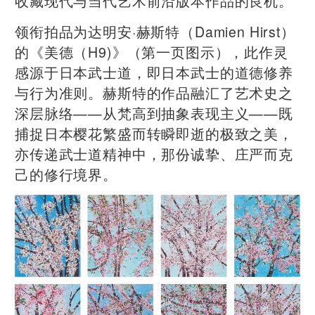
收藏现代与当代艺术前沿版本作品的良机。”
领衔拍品为达明安·赫斯特（Damien Hirst）
的《美德（H9)》（第一页图示），此作灵
感源于日本武士道，即日本武士的道德修养
与行为准则。赫斯特的作品融汇了艺术史之
深层脉络——从梵高到抽象表现主义——既
捕捉日本樱花繁盛而转瞬即逝的极致之美，
亦传递武士道精神中，那份诚挚、庄严而克
己的修行境界。