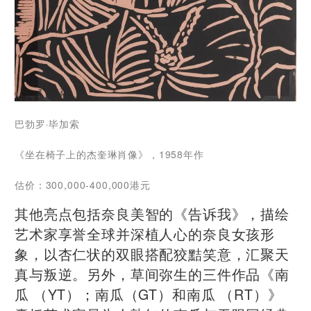
巴勃罗·毕加索
《坐在椅子上的杰奎琳肖像》，1958年作
估价：300,000-400,000港元
其他亮点包括奈良美智的《告诉我》，描绘
艺术家享誉全球并深植人心的奈良女孩形
象，以杏仁状的双眼搭配狡黠笑意，汇聚天
真与叛逆。另外，草间弥生的三件作品《南
瓜 （YT）；南瓜（GT）和南瓜 （RT）》