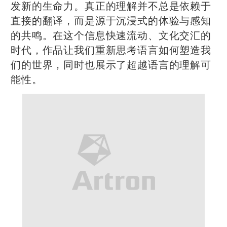
发新的生命力。真正的理解并不总是依赖于
直接的翻译，而是源于沉浸式的体验与感知
的共鸣。在这个信息快速流动、文化交汇的
时代，作品让我们重新思考语言如何塑造我
们的世界，同时也展示了超越语言的理解可
能性。