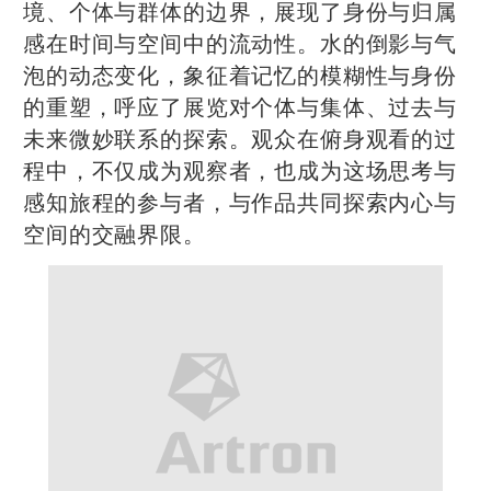
境、个体与群体的边界，展现了身份与归属
感在时间与空间中的流动性。水的倒影与气
泡的动态变化，象征着记忆的模糊性与身份
的重塑，呼应了展览对个体与集体、过去与
未来微妙联系的探索。观众在俯身观看的过
程中，不仅成为观察者，也成为这场思考与
感知旅程的参与者，与作品共同探索内心与
空间的交融界限。