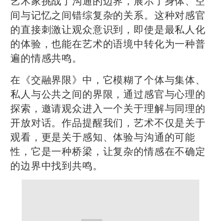
艺术家挑战了沟通的边界，展示了身体、空
间与记忆之间错综复杂的关系。这种对感官
的直接刺激让观众意识到，即使是最私人化
的体验，也能在艺术的语境中转化为一种普
遍的情感共鸣。
在《交融界限》中，它模糊了个体与集体、
私人与公共之间的界限，通过感官与心理的
探索，邀请观众进入一个关于理解与同理的
开放对话。作品提醒我们，艺术不仅是关于
观看，更是关于感知、体验与沟通的可能
性，它是一种桥梁，让复杂的情感在不确定
的边界中找到共鸣。