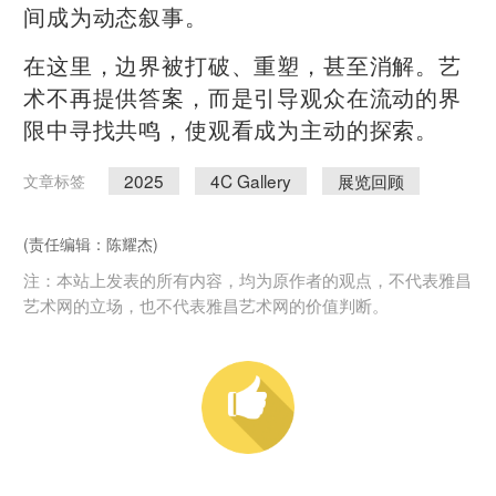
间成为动态叙事。
在这里，边界被打破、重塑，甚至消解。艺
术不再提供答案，而是引导观众在流动的界
限中寻找共鸣，使观看成为主动的探索。
2025
4C Gallery
展览回顾
文章标签
(责任编辑：陈耀杰)
注：本站上发表的所有内容，均为原作者的观点，不代表雅昌
艺术网的立场，也不代表雅昌艺术网的价值判断。