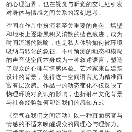
的心理边界，也在视觉与听觉的交汇处引发
对身体与情感之间关系的深刻思考。
空间在作品中扮演着至关重要的角色。墙壁
和地板上逐渐累积又消散的蓝色痕迹，成为
时间流逝的隐喻，也是私人体验如何被环境
吸纳与转化的象征。不可预测的动态和模糊
的声音使空间本身成为一种叙述语言，塑造
了观众的心理与情感体验。艺术家来自建筑
设计的背景，使得这一空间语言尤为精准而
富有层次感。作品中的动态变化不仅反映了
物理环境对意识的影响，也折射出文化背景
与社会经验如何塑造我们的感知方式。
《空气在我们之间流动》以一种直面感官与
情感的不适来唤醒观众的同理心与理解力。