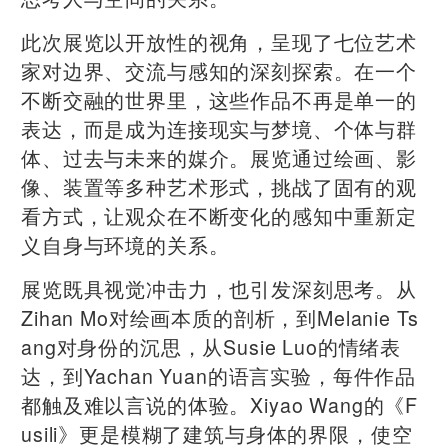
此次展览以开放性的视角，呈现了七位艺术
家对边界、交流与感知的深刻探索。在一个
不断交融的世界里，这些作品不再是单一的
表达，而是成为连接现实与梦境、个体与群
体、过去与未来的媒介。展览通过绘画、影
像、装置等多种艺术形式，挑战了固有的观
看方式，让观众在不断变化的感知中重新定
义自身与环境的关系。
展览既具视觉冲击力，也引发深刻思考。从
Zihan Mo对绘画本质的剖析，到Melanie Ts
ang对身份的沉思，从Susie Luo的情绪表
达，到Yachan Yuan的语言实验，每件作品
都触及难以言说的体验。Xiyao Wang的《F
usili》更是模糊了建筑与身体的界限，使空