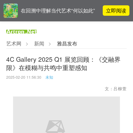
立即阅读
在回溯中理解当代艺术“何以如此”
雅昌指数 | 月度(2025年7月)策展人
立即阅读
影响力榜单
艺术网
>
新闻
>
雅昌发布
李铁夫冯钢百领衔 作为群体的早期
立即阅读
粤籍留美艺术家
4C Gallery 2025 Q1 展览回顾：《交融界
限》在模糊与共鸣中重塑感知
张瀚文：以物质媒介具象化精神世
立即阅读
界
2025-02-20 11:56:30
未知
文：吕柳萱