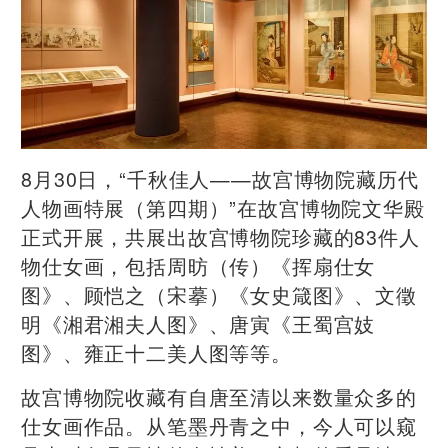
8月30日，“千秋佳人——故宫博物院藏历代
人物画特展（第四期）”在故宫博物院文华殿
正式开展，共展出故宫博物院珍藏的83件人
物仕女画，包括周昉（传）《挥扇仕女
图》、顾恺之（宋摹）《女史箴图》、文徵
明《湘君湘夫人图》、唐寅《王蜀宫妓
图》、雍正十二美人图等等。
故宫博物院收藏有自唐至清以来数量众多的
仕女画作品。从笔墨丹青之中，今人可以窥