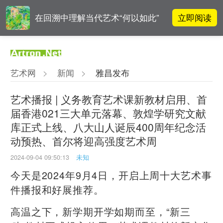
立即阅读
在回溯中理解当代艺术“何以如此”
雅昌指数 | 月度(2025年7月)策展人
立即阅读
影响力榜单
艺术网
>
新闻
>
雅昌发布
对话 | 在开放和自由中确立艺术价
立即阅读
值
艺术播报 | 义务教育艺术课新教材启用、首
届香港021三大单元落幕、敦煌学研究文献
阿拉里奥画廊上海转型：为何要成
立即阅读
库正式上线、八大山人诞辰400周年纪念活
为策展式艺术商业综合体？
动预热、首尔将迎高强度艺术周
2024-09-04 09:50:13
未知
今天是2024年9月4日，开启上周十大艺术事
件播报和好展推荐。
高温之下，新学期开学如期而至，“新三