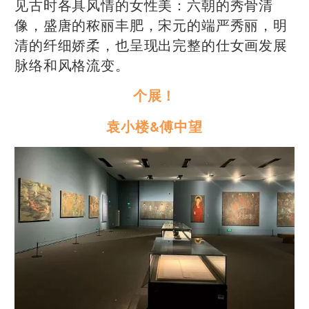
见古时各具风情的女性美：六朝的秀骨清
像，盛唐的秾丽丰肥，宋元的端严秀丽，明
清的纤细娇柔，也呈现出完整的仕女画发展
脉络和风格流变。
个展！
袁小楼&傅中望