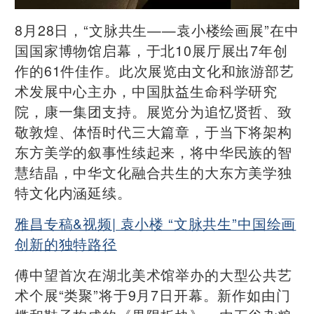
8月28日，“文脉共生——袁小楼绘画展”在中
国国家博物馆启幕，于北10展厅展出7年创
作的61件佳作。此次展览由文化和旅游部艺
术发展中心主办，中国肽益生命科学研究
院，康一集团支持。展览分为追忆贤哲、致
敬敦煌、体悟时代三大篇章，于当下将架构
东方美学的叙事性续起来，将中华民族的智
慧结晶，中华文化融合共生的大东方美学独
特文化内涵延续。
雅昌专稿&视频| 袁小楼 “文脉共生”中国绘画
创新的独特路径
傅中望首次在湖北美术馆举办的大型公共艺
术个展“类聚”将于9月7日开幕。新作如由门