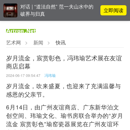
对话 | “道法自然” 范一夫山水中的
立即阅读
破界与归真
立即阅读
翟莫梵：绘画少年的广阔天空
艺术网
>
新闻
>
快讯
立即阅读
“纤维”提问2022：存在何“缓”？
岁月流金，宸赏彰色，冯玮瑜艺术展在友谊
商店启幕
周杰伦都要去的伦敦弗里兹，到底
立即阅读
有多火爆？
2024-06-17 09:54:47
​冯玮瑜
岁月流金，吹来盛夏，也迎来了充满温馨与
感恩的父亲节。
6月14日，由广州友谊商店、广东新华泊文
创空间、玮瑜文化、瑜书房联合举办的“岁月
流金 宸赏彰色”瑜窑瓷器展览在广州友谊环