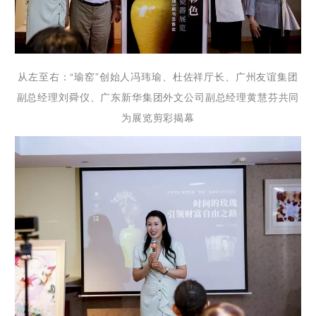
从左至右：“瑜窑”创始人冯玮瑜、杜佐祥厅长、广州友谊集团
副总经理刘舜仪、广东新华集团外文公司副总经理黄慧芬共同
为展览剪彩揭幕