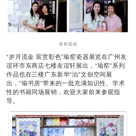
签售现场
“岁月流金 宸赏彰色”瑜窑瓷器展览在广州友
谊环市东商店七楼友谊轩展出，“瑜窑”系列
作品也在三楼广东新华“泊”文创空间展
出，“瑜书房”带来的一批充满知识性、学术
性的书籍同场展销，欢迎大家前来参观指
导。