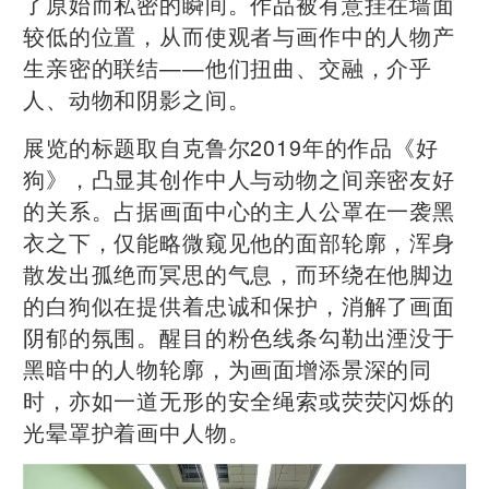
了原始而私密的瞬间。作品被有意挂在墙面
较低的位置，从而使观者与画作中的人物产
生亲密的联结——他们扭曲、交融，介乎
人、动物和阴影之间。
展览的标题取自克鲁尔2019年的作品《好
狗》，凸显其创作中人与动物之间亲密友好
的关系。占据画面中心的主人公罩在一袭黑
衣之下，仅能略微窥见他的面部轮廓，浑身
散发出孤绝而冥思的气息，而环绕在他脚边
的白狗似在提供着忠诚和保护，消解了画面
阴郁的氛围。醒目的粉色线条勾勒出湮没于
黑暗中的人物轮廓，为画面增添景深的同
时，亦如一道无形的安全绳索或荧荧闪烁的
光晕罩护着画中人物。