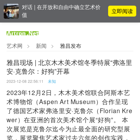
对话 | 在开放和自由中确立艺术价
立即阅读
值
李铁夫冯钢百领衔 作为群体的早期
立即阅读
粤籍留美艺术家
艺术网
>
新闻
>
雅昌发布
吕晓：北京画院两个中心十年 跨学
立即阅读
科带来齐白石研究新突破
雅昌现场 | 北京木木美术馆冬季特展“弗洛里
安·克鲁尔：好狗”开幕
OCAT上海馆：参与构建上海艺术生
立即阅读
态的十年
2023-12-08 22:56:11
未知
2023年12月2日，木木美术馆联合阿斯本艺
术博物馆（Aspen Art Museum）合作呈现
了德国艺术家弗洛里安·克鲁尔（Florian Kre
wer）在亚洲的首次美术馆个展“好狗”。 本
次展览是克鲁尔迄今为止最全面的研究型展
览，展览聚焦艺术家过去六年的创作实践，