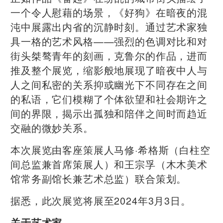
一个令人慰藉的场景，《好狗》在暗夜的混
沌中展露出内省的沉静时刻。通过艺术家独
具一格的艺术风格——强烈的色调对比和对
街头桀骜青年的刻画，克鲁尔的作品，进而
推及整个展览，缩影般地展现了暗夜中人与
人之间私密的关系抑或幽光下不同存在之间
的私语，它们模糊了个体欲望和社会期许之
间的界限，揭示出孤独和陪伴之间时而趋近
交融的微妙关系。
本次展览由客座策展人马修·希格斯（白柱空
间总监兼首席策展人）和王宗孚（木木美术
馆常务副馆长兼艺术总监）联合策划。
据悉，此次展览将展至2024年3月3日。
关于艺术家