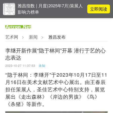
雅昌指数 | 月度(2025年7月)策展人
立即阅读
影响力榜单
阿拉里奥画廊上海转型：为何要成
立即阅读
为策展式艺术商业综合体？
艺术网
>
新闻
>
雅昌发布
李铁夫冯钢百领衔 作为群体的早期
立即阅读
粤籍留美艺术家
李继开新作展“隐于林间”开幕 潜行于艺的心
志表达
张瀚文：以物质媒介具象化精神世
立即阅读
界
2023-10-27 11:37:53
未知
“隐于林间：李继开”于2023年10月17日至11
月16日在美术文献艺术中心展出。由王春辰
担任策展人，圣佳艺术中心特别支持，
展览
展出《走出森林》《岸边的男孩》《鸟》
《杀猪》等新作。