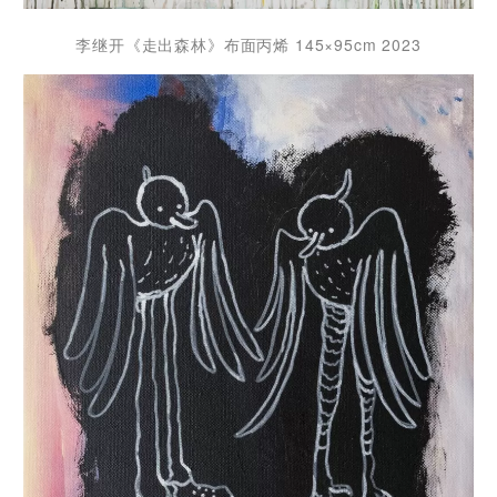
李继开《走出森林》布面丙烯 145×95cm 2023